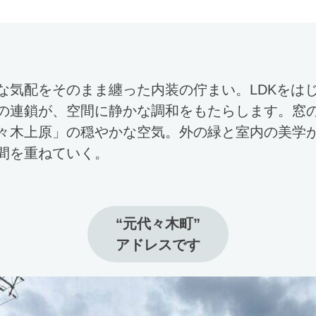
な気配をそのまま纏った内装の佇まい。LDKをは
の連鎖が、空間に静かな調和をもたらします。窓
々木上原」の穏やかな空気。外の緑と室内の美学
間を重ねていく。
“元代々木町”

アドレスです