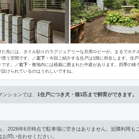
けた先には、タイル貼りのラグジュアリーな共用ロビーが。まるでホテ
が漂う空間です。／
左下・
今回ご紹介する住戸は1階に所在します。住
さです。／
右下・
敷地内には植栽に囲まれた中庭があります。四季の移
が設けられているのはうれしいですね。
マンションでは、
1住戸につき犬・猫1匹まで飼育ができます。
ら、2026年6月時点で駐車場に空きはありません。近隣利用も
はお問い合わせください。