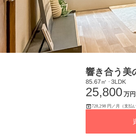
響き合う美
85.67㎡
3LDK
・
25,800
万円
728,298 円／月（支