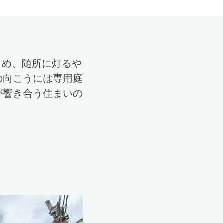
じめ、随所に灯るや
の向こうには専用庭
が響き合う住まいの