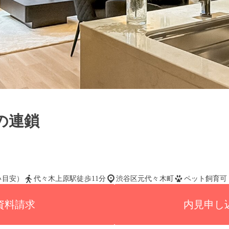
の連鎖
払い目安）
代々木上原駅徒歩11分
渋谷区元代々木町
ペット飼育可
資料請求
内見申し