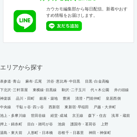
カウカモ編集部から毎日配信。新着やおす
すめ情報をお届けします。
エリアから探す
表参道･青山
麻布･広尾
渋谷･恵比寿･中目黒
目黒･白金高輪
下北沢･三軒茶屋
東横線･目黒線
駒沢･二子玉川
代々木公園
井の頭線
神楽坂
品川・田町
銀座・築地
豊洲
清澄・門前仲町
皇居西側
中央線
千駄ヶ谷･四ッ谷
西新宿
東新宿･早稲田
戸越・大井町
池上・多摩川線
世田谷線
経堂･成城
京王線
森下・住吉
浅草・蔵前
押上・錦糸町
目白・雑司が谷
池袋
護国寺・茗荷谷
上野
湯島・東大前
人形町・日本橋
谷根千・日暮里
神田・神保町