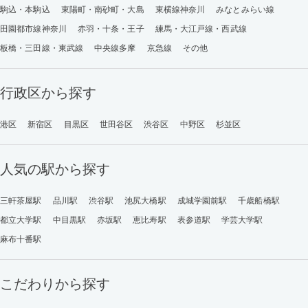
駒込・本駒込
東陽町・南砂町・大島
東横線神奈川
みなとみらい線
田園都市線神奈川
赤羽・十条・王子
練馬・大江戸線・西武線
板橋・三田線・東武線
中央線多摩
京急線
その他
行政区から探す
港区
新宿区
目黒区
世田谷区
渋谷区
中野区
杉並区
人気の駅から探す
三軒茶屋駅
品川駅
渋谷駅
池尻大橋駅
成城学園前駅
千歳船橋駅
都立大学駅
中目黒駅
赤坂駅
恵比寿駅
表参道駅
学芸大学駅
麻布十番駅
こだわりから探す