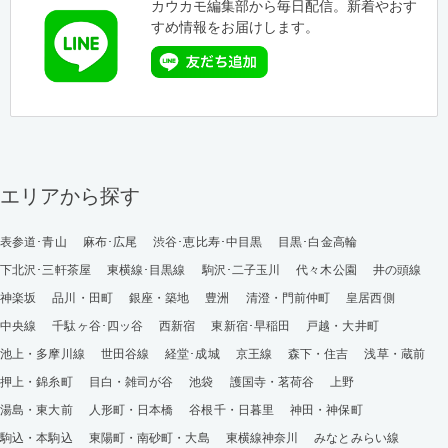
カウカモ編集部から毎日配信。新着やおす
すめ情報をお届けします。
エリアから探す
表参道･青山
麻布･広尾
渋谷･恵比寿･中目黒
目黒･白金高輪
下北沢･三軒茶屋
東横線･目黒線
駒沢･二子玉川
代々木公園
井の頭線
神楽坂
品川・田町
銀座・築地
豊洲
清澄・門前仲町
皇居西側
中央線
千駄ヶ谷･四ッ谷
西新宿
東新宿･早稲田
戸越・大井町
池上・多摩川線
世田谷線
経堂･成城
京王線
森下・住吉
浅草・蔵前
押上・錦糸町
目白・雑司が谷
池袋
護国寺・茗荷谷
上野
湯島・東大前
人形町・日本橋
谷根千・日暮里
神田・神保町
駒込・本駒込
東陽町・南砂町・大島
東横線神奈川
みなとみらい線