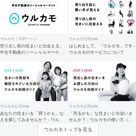
ウルカモ｜TOPページ
ウルカモ公式note
売り出し前の住まいと出会える、
はじめまして、「ウルカモ」です -
中古不動産のソーシャルマーケッ
ウルカモのサービスについて
ト
ウルカモ公式note
ウルカモ公式note
あなたの住まいを「買うかも」な
「売るかも」な住まいと出会いま
人を探してみませんか？ - ウルカ
せんか？ - ウルカモの使い方（買
モの使い方（売主さま向け）
主さま向け）
ウルカモトップを見る