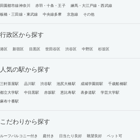
田園都市線神奈川
赤羽・十条・王子
練馬・大江戸線・西武線
板橋・三田線・東武線
中央線多摩
京急線
その他
行政区から探す
港区
新宿区
目黒区
世田谷区
渋谷区
中野区
杉並区
人気の駅から探す
三軒茶屋駅
品川駅
渋谷駅
池尻大橋駅
成城学園前駅
千歳船橋駅
都立大学駅
中目黒駅
赤坂駅
恵比寿駅
表参道駅
学芸大学駅
麻布十番駅
こだわりから探す
ルーフバルコニー付き
庭付き
日当たり良好
眺望良好
ペット可