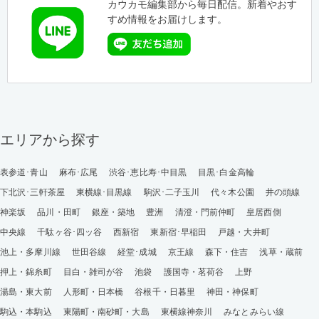
カウカモ編集部から毎日配信。新着やおす
すめ情報をお届けします。
エリアから探す
表参道･青山
麻布･広尾
渋谷･恵比寿･中目黒
目黒･白金高輪
下北沢･三軒茶屋
東横線･目黒線
駒沢･二子玉川
代々木公園
井の頭線
神楽坂
品川・田町
銀座・築地
豊洲
清澄・門前仲町
皇居西側
中央線
千駄ヶ谷･四ッ谷
西新宿
東新宿･早稲田
戸越・大井町
池上・多摩川線
世田谷線
経堂･成城
京王線
森下・住吉
浅草・蔵前
押上・錦糸町
目白・雑司が谷
池袋
護国寺・茗荷谷
上野
湯島・東大前
人形町・日本橋
谷根千・日暮里
神田・神保町
駒込・本駒込
東陽町・南砂町・大島
東横線神奈川
みなとみらい線