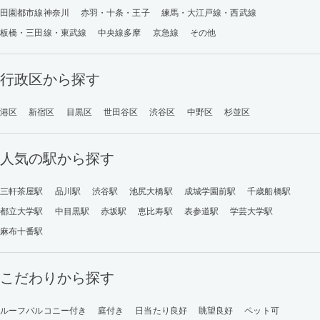
田園都市線神奈川
赤羽・十条・王子
練馬・大江戸線・西武線
板橋・三田線・東武線
中央線多摩
京急線
その他
行政区から探す
港区
新宿区
目黒区
世田谷区
渋谷区
中野区
杉並区
人気の駅から探す
三軒茶屋駅
品川駅
渋谷駅
池尻大橋駅
成城学園前駅
千歳船橋駅
都立大学駅
中目黒駅
赤坂駅
恵比寿駅
表参道駅
学芸大学駅
麻布十番駅
こだわりから探す
ルーフバルコニー付き
庭付き
日当たり良好
眺望良好
ペット可