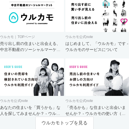
ウルカモ｜TOPページ
ウルカモ公式note
売り出し前の住まいと出会える、
はじめまして、「ウルカモ」です -
中古不動産のソーシャルマーケッ
ウルカモのサービスについて
ト
ウルカモ公式note
ウルカモ公式note
あなたの住まいを「買うかも」な
「売るかも」な住まいと出会いま
人を探してみませんか？ - ウルカ
せんか？ - ウルカモの使い方（買
モの使い方（売主さま向け）
主さま向け）
ウルカモトップを見る