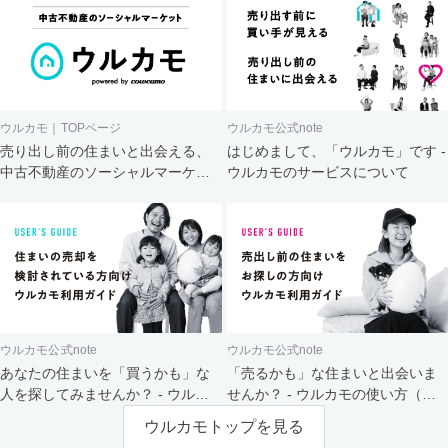
ウルカモ｜TOPページ
ウルカモ公式note
売り出し前の住まいと出会える、
はじめまして、「ウルカモ」です -
中古不動産のソーシャルマーケッ
ウルカモのサービスについて
ト
ウルカモ公式note
ウルカモ公式note
あなたの住まいを「買うかも」な
「売るかも」な住まいと出会いま
人を探してみませんか？ - ウルカ
せんか？ - ウルカモの使い方（買
モの使い方（売主さま向け）
主さま向け）
ウルカモトップを見る