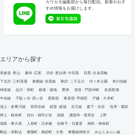
カウカモ編集部から毎日配信。新着やおす
すめ情報をお届けします。
エリアから探す
表参道･青山
麻布･広尾
渋谷･恵比寿･中目黒
目黒･白金高輪
下北沢･三軒茶屋
東横線･目黒線
駒沢･二子玉川
代々木公園
井の頭線
神楽坂
品川・田町
銀座・築地
豊洲
清澄・門前仲町
皇居西側
中央線
千駄ヶ谷･四ッ谷
西新宿
東新宿･早稲田
戸越・大井町
池上・多摩川線
世田谷線
経堂･成城
京王線
森下・住吉
浅草・蔵前
押上・錦糸町
目白・雑司が谷
池袋
護国寺・茗荷谷
上野
湯島・東大前
人形町・日本橋
谷根千・日暮里
神田・神保町
駒込・本駒込
東陽町・南砂町・大島
東横線神奈川
みなとみらい線