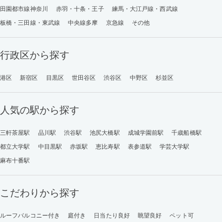
田園都市線神奈川
赤羽・十条・王子
練馬・大江戸線・西武線
板橋・三田線・東武線
中央線多摩
京急線
その他
行政区から探す
港区
新宿区
目黒区
世田谷区
渋谷区
中野区
杉並区
人気の駅から探す
三軒茶屋駅
品川駅
渋谷駅
池尻大橋駅
成城学園前駅
千歳船橋駅
都立大学駅
中目黒駅
赤坂駅
恵比寿駅
表参道駅
学芸大学駅
麻布十番駅
こだわりから探す
ルーフバルコニー付き
庭付き
日当たり良好
眺望良好
ペット可