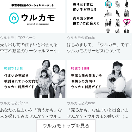
ウルカモ｜TOPページ
ウルカモ公式note
売り出し前の住まいと出会える、
はじめまして、「ウルカモ」です -
中古不動産のソーシャルマーケッ
ウルカモのサービスについて
ト
ウルカモ公式note
ウルカモ公式note
あなたの住まいを「買うかも」な
「売るかも」な住まいと出会いま
人を探してみませんか？ - ウルカ
せんか？ - ウルカモの使い方（買
モの使い方（売主さま向け）
主さま向け）
ウルカモトップを見る