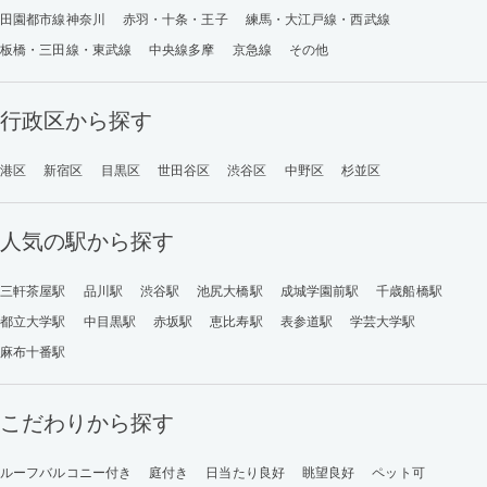
田園都市線神奈川
赤羽・十条・王子
練馬・大江戸線・西武線
板橋・三田線・東武線
中央線多摩
京急線
その他
行政区から探す
港区
新宿区
目黒区
世田谷区
渋谷区
中野区
杉並区
人気の駅から探す
三軒茶屋駅
品川駅
渋谷駅
池尻大橋駅
成城学園前駅
千歳船橋駅
都立大学駅
中目黒駅
赤坂駅
恵比寿駅
表参道駅
学芸大学駅
麻布十番駅
こだわりから探す
ルーフバルコニー付き
庭付き
日当たり良好
眺望良好
ペット可