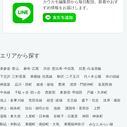
カウカモ編集部から毎日配信。新着やおす
すめ情報をお届けします。
エリアから探す
表参道･青山
麻布･広尾
渋谷･恵比寿･中目黒
目黒･白金高輪
下北沢･三軒茶屋
東横線･目黒線
駒沢･二子玉川
代々木公園
井の頭線
神楽坂
品川・田町
銀座・築地
豊洲
清澄・門前仲町
皇居西側
中央線
千駄ヶ谷･四ッ谷
西新宿
東新宿･早稲田
戸越・大井町
池上・多摩川線
世田谷線
経堂･成城
京王線
森下・住吉
浅草・蔵前
押上・錦糸町
目白・雑司が谷
池袋
護国寺・茗荷谷
上野
湯島・東大前
人形町・日本橋
谷根千・日暮里
神田・神保町
駒込・本駒込
東陽町・南砂町・大島
東横線神奈川
みなとみらい線