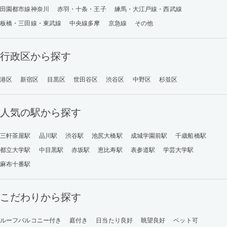
田園都市線神奈川
赤羽・十条・王子
練馬・大江戸線・西武線
板橋・三田線・東武線
中央線多摩
京急線
その他
行政区から探す
港区
新宿区
目黒区
世田谷区
渋谷区
中野区
杉並区
人気の駅から探す
三軒茶屋駅
品川駅
渋谷駅
池尻大橋駅
成城学園前駅
千歳船橋駅
都立大学駅
中目黒駅
赤坂駅
恵比寿駅
表参道駅
学芸大学駅
麻布十番駅
こだわりから探す
ルーフバルコニー付き
庭付き
日当たり良好
眺望良好
ペット可