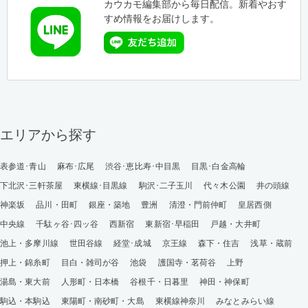
カウカモ編集部から毎日配信。新着やおす
すめ情報をお届けします。
エリアから探す
表参道･青山
麻布･広尾
渋谷･恵比寿･中目黒
目黒･白金高輪
下北沢･三軒茶屋
東横線･目黒線
駒沢･二子玉川
代々木公園
井の頭線
神楽坂
品川・田町
銀座・築地
豊洲
清澄・門前仲町
皇居西側
中央線
千駄ヶ谷･四ッ谷
西新宿
東新宿･早稲田
戸越・大井町
池上・多摩川線
世田谷線
経堂･成城
京王線
森下・住吉
浅草・蔵前
押上・錦糸町
目白・雑司が谷
池袋
護国寺・茗荷谷
上野
湯島・東大前
人形町・日本橋
谷根千・日暮里
神田・神保町
駒込・本駒込
東陽町・南砂町・大島
東横線神奈川
みなとみらい線