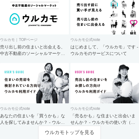
ウルカモ｜TOPページ
ウルカモ公式note
売り出し前の住まいと出会える、
はじめまして、「ウルカモ」です -
中古不動産のソーシャルマーケッ
ウルカモのサービスについて
ト
ウルカモ公式note
ウルカモ公式note
あなたの住まいを「買うかも」な
「売るかも」な住まいと出会いま
人を探してみませんか？ - ウルカ
せんか？ - ウルカモの使い方（買
モの使い方（売主さま向け）
主さま向け）
ウルカモトップを見る