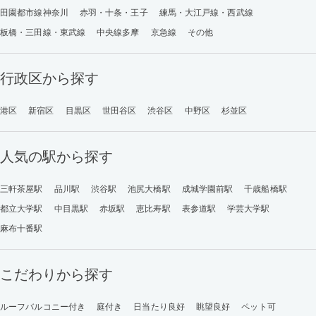
田園都市線神奈川
赤羽・十条・王子
練馬・大江戸線・西武線
板橋・三田線・東武線
中央線多摩
京急線
その他
行政区から探す
港区
新宿区
目黒区
世田谷区
渋谷区
中野区
杉並区
人気の駅から探す
三軒茶屋駅
品川駅
渋谷駅
池尻大橋駅
成城学園前駅
千歳船橋駅
都立大学駅
中目黒駅
赤坂駅
恵比寿駅
表参道駅
学芸大学駅
麻布十番駅
こだわりから探す
ルーフバルコニー付き
庭付き
日当たり良好
眺望良好
ペット可