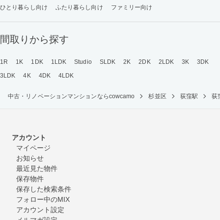
ひとり暮らし向け
ふたり暮らし向け
ファミリー向け
間取りから探す
1R
1K
1DK
1LDK
Studio
SLDK
2K
2DK
2LDK
3K
3DK
3LDK
4K
4DK
4LDK
中古・リノベーションマンションならcowcamo
杉並区
荻窪駅
荻
アカウント
マイページ
お知らせ
最近見た物件
保存物件
保存した検索条件
フォロー中のMIX
アカウント設定
メルマガ設定