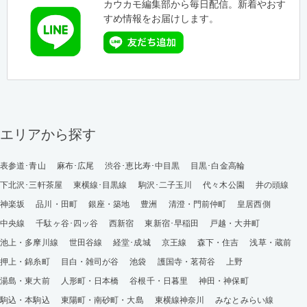
カウカモ編集部から毎日配信。新着やおす
すめ情報をお届けします。
エリアから探す
表参道･青山
麻布･広尾
渋谷･恵比寿･中目黒
目黒･白金高輪
下北沢･三軒茶屋
東横線･目黒線
駒沢･二子玉川
代々木公園
井の頭線
神楽坂
品川・田町
銀座・築地
豊洲
清澄・門前仲町
皇居西側
中央線
千駄ヶ谷･四ッ谷
西新宿
東新宿･早稲田
戸越・大井町
池上・多摩川線
世田谷線
経堂･成城
京王線
森下・住吉
浅草・蔵前
押上・錦糸町
目白・雑司が谷
池袋
護国寺・茗荷谷
上野
湯島・東大前
人形町・日本橋
谷根千・日暮里
神田・神保町
駒込・本駒込
東陽町・南砂町・大島
東横線神奈川
みなとみらい線