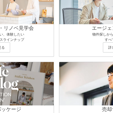
・リノベ見学会
エージェ
い、体験したい
物件探しか
スラインナップ
すべ
見る
詳
パッケージ
売却