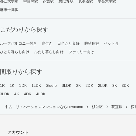
都立大学駅
中目黒駅
赤坂駅
恵比寿駅
表参道駅
学芸大学駅
麻布十番駅
こだわりから探す
ルーフバルコニー付き
庭付き
日当たり良好
眺望良好
ペット可
ひとり暮らし向け
ふたり暮らし向け
ファミリー向け
間取りから探す
1R
1K
1DK
1LDK
Studio
SLDK
2K
2DK
2LDK
3K
3DK
3LDK
4K
4DK
4LDK
中古・リノベーションマンションならcowcamo
杉並区
荻窪駅
荻
アカウント