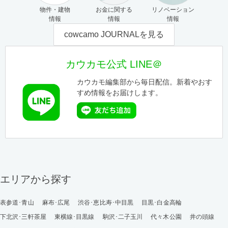
物件・建物
お金に関する
リノベーション
情報
情報
情報
cowcamo JOURNALを見る
カウカモ公式 LINE＠
カウカモ編集部から毎日配信。新着やおす
すめ情報をお届けします。
エリアから探す
表参道･青山
麻布･広尾
渋谷･恵比寿･中目黒
目黒･白金高輪
下北沢･三軒茶屋
東横線･目黒線
駒沢･二子玉川
代々木公園
井の頭線