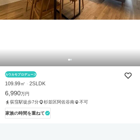
カウカモプロデュース
109.99㎡
2SLDK
・
6,990
万円
荻窪駅徒歩7分
杉並区阿佐谷南
不可
家族の時間を重ねて