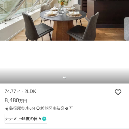
74.77㎡
2LDK
・
8,480
万円
荻窪駅徒歩6分
杉並区南荻窪
可
ナナメ上45度の日々