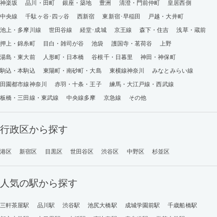
神楽坂
品川・田町
銀座・築地
豊洲
清澄・門前仲町
皇居西側
中央線
千駄ヶ谷･四ッ谷
西新宿
東新宿･早稲田
戸越・大井町
池上・多摩川線
世田谷線
経堂･成城
京王線
森下・住吉
浅草・蔵前
押上・錦糸町
目白・雑司が谷
池袋
護国寺・茗荷谷
上野
湯島・東大前
人形町・日本橋
谷根千・日暮里
神田・神保町
駒込・本駒込
東陽町・南砂町・大島
東横線神奈川
みなとみらい線
田園都市線神奈川
赤羽・十条・王子
練馬・大江戸線・西武線
板橋・三田線・東武線
中央線多摩
京急線
その他
行政区から探す
港区
新宿区
目黒区
世田谷区
渋谷区
中野区
杉並区
人気の駅から探す
三軒茶屋駅
品川駅
渋谷駅
池尻大橋駅
成城学園前駅
千歳船橋駅