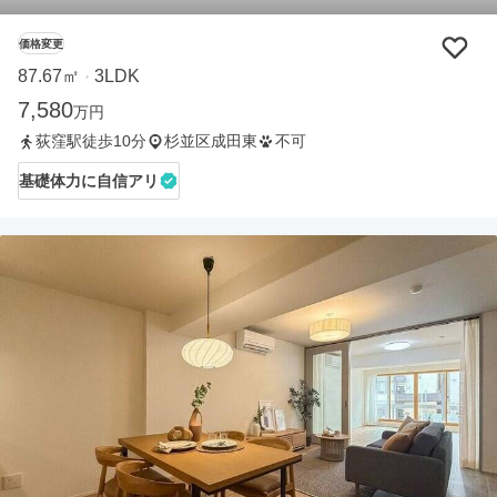
価格変更
87.67㎡
3LDK
・
7,580
万円
荻窪駅徒歩10分
杉並区成田東
不可
基礎体力に自信アリ