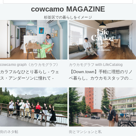
cowcamo MAGAZINE
杉並区での暮らしをイメージ
cowcamo graph《カウカモグラフ》
カウカモグラフ with LifeCatalog
カラフルなひとり暮らし - ウェ
【Down.town】手軽に理想のリノ
ス・アンダーソンに憧れて -
ベ暮らし。カウカモスタッフの家
づくり
街のネタ帖
街とマンションと私