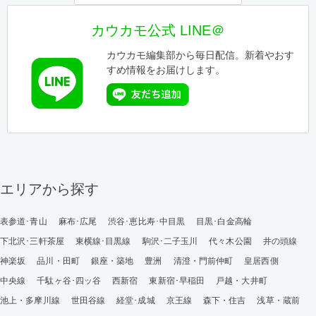
カウカモ公式 LINE＠
カウカモ編集部から毎日配信。新着やおす
すめ情報をお届けします。
エリアから探す
表参道･青山
麻布･広尾
渋谷･恵比寿･中目黒
目黒･白金高輪
下北沢･三軒茶屋
東横線･目黒線
駒沢･二子玉川
代々木公園
井の頭線
神楽坂
品川・田町
銀座・築地
豊洲
清澄・門前仲町
皇居西側
中央線
千駄ヶ谷･四ッ谷
西新宿
東新宿･早稲田
戸越・大井町
池上・多摩川線
世田谷線
経堂･成城
京王線
森下・住吉
浅草・蔵前