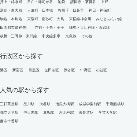
押上・錦糸町
目白・雑司が谷
池袋
護国寺・茗荷谷
上野
湯島・東大前
人形町・日本橋
谷根千・日暮里
神田・神保町
駒込・本駒込
東陽町・南砂町・大島
東横線神奈川
みなとみらい線
田園都市線神奈川
赤羽・十条・王子
練馬・大江戸線・西武線
板橋・三田線・東武線
中央線多摩
京急線
その他
行政区から探す
港区
新宿区
目黒区
世田谷区
渋谷区
中野区
杉並区
人気の駅から探す
三軒茶屋駅
品川駅
渋谷駅
池尻大橋駅
成城学園前駅
千歳船橋駅
都立大学駅
中目黒駅
赤坂駅
恵比寿駅
表参道駅
学芸大学駅
麻布十番駅