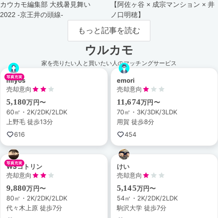
カウカモ編集部 大残暑見舞い
【阿佐ヶ谷 × 成宗マンション × 井
2022 -京王井の頭線-
ノ口明穂】
もっと記事を読む
ウルカモ
家を売りたい人と買いたい人のマッチングサービス
miyos
emori
売却意向
売却意向
5,180
11,674
万円〜
万円〜
60㎡・2K/2DK/2LDK
70㎡・3K/3DK/3LDK
上野毛 徒歩13分
用賀 徒歩8分
616
454
WSコトリン
けい
売却意向
売却意向
9,880
5,145
万円〜
万円〜
80㎡・2K/2DK/2LDK
54㎡・2K/2DK/2LDK
代々木上原 徒歩7分
駒沢大学 徒歩7分