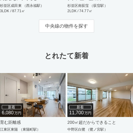
杉並区成田東 （西永福駅）
杉並区南荻窪 （荻窪駅）
3LDK / 87.71㎡
2LDK / 74.77㎡
中央線の物件を探す
とれたて新着
新着
新着
6,080
11,700
万円
万円
育む距離感
200㎡超だからできること
江東区東陽 （東陽町駅）
中野区白鷺 （鷺ノ宮駅）