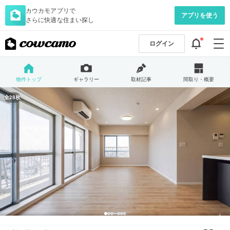
カウカモアプリで
アプリを使う
さらに快適な住まい探し
ログイン
物件トップ
ギャラリー
取材記事
間取り・概要
全28枚