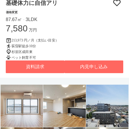
基礎体力に自信アリ
価格変更
87.67㎡
3LDK
・
7,580
万円
213,973 円／月（支払い目安）
荻窪駅徒歩10分
杉並区成田東
ペット飼育不可
資料請求
内見申し込み