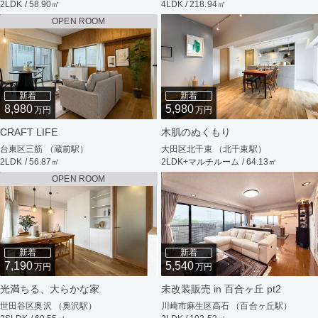
2LDK / 58.90㎡
4LDK / 218.94㎡
OPEN ROOM
新着
新着
8,980
5,980
万円
万円
CRAFT LIFE
木肌のぬくもり
台東区三筋 （蔵前駅）
大田区北千束 （北千束駅）
2LDK / 56.87㎡
2LDK+マルチルーム / 64.13㎡
OPEN ROOM
新着
新着
7,190
5,540
万円
万円
光満ちる、大らかな家
未改装販売 in 百合ヶ丘 pt2
世田谷区奥沢 （奥沢駅）
川崎市麻生区高石 （百合ヶ丘駅）