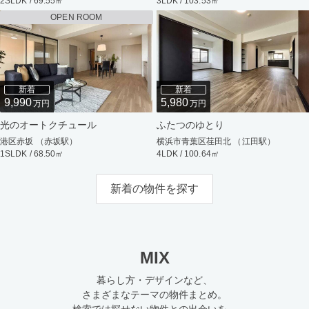
2SLDK / 69.55㎡
3LDK / 103.53㎡
OPEN ROOM
新着
新着
9,990
5,980
万円
万円
光のオートクチュール
ふたつのゆとり
港区赤坂 （赤坂駅）
横浜市青葉区荏田北 （江田駅）
1SLDK / 68.50㎡
4LDK / 100.64㎡
新着の物件を探す
MIX
暮らし方・デザインなど、
さまざまなテーマの物件まとめ。
検索では探せない物件との出会いを。