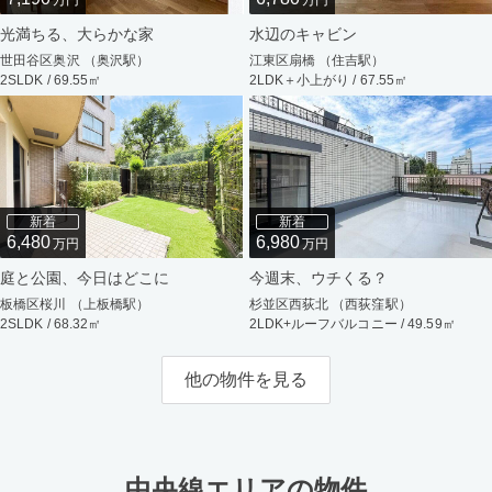
万円
万円
光満ちる、大らかな家
水辺のキャビン
世田谷区奥沢 （奥沢駅）
江東区扇橋 （住吉駅）
2SLDK / 69.55㎡
2LDK＋小上がり / 67.55㎡
新着
新着
6,480
6,980
万円
万円
庭と公園、今日はどこに
今週末、ウチくる？
板橋区桜川 （上板橋駅）
杉並区西荻北 （西荻窪駅）
2SLDK / 68.32㎡
2LDK+ルーフバルコニー / 49.59㎡
他の物件を見る
中央線エリアの物件