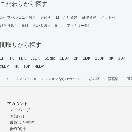
こだわりから探す
ルーフバルコニー付き
庭付き
日当たり良好
眺望良好
ペット可
ひとり暮らし向け
ふたり暮らし向け
ファミリー向け
間取りから探す
1R
1K
1DK
1LDK
Studio
SLDK
2K
2DK
2LDK
3K
3DK
3LDK
4K
4DK
4LDK
中古・リノベーションマンションならcowcamo
杉並区
荻窪駅
基
アカウント
マイページ
お知らせ
最近見た物件
保存物件