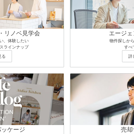
・リノベ見学会
エージェ
い、体験したい
物件探しか
スラインナップ
すべ
見る
詳
パッケージ
売却