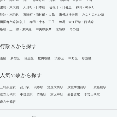
湯島・東大前
人形町・日本橋
谷根千・日暮里
神田・神保町
駒込・本駒込
東陽町・南砂町・大島
東横線神奈川
みなとみらい線
田園都市線神奈川
赤羽・十条・王子
練馬・大江戸線・西武線
板橋・三田線・東武線
中央線多摩
京急線
その他
行政区から探す
港区
新宿区
目黒区
世田谷区
渋谷区
中野区
杉並区
人気の駅から探す
三軒茶屋駅
品川駅
渋谷駅
池尻大橋駅
成城学園前駅
千歳船橋駅
都立大学駅
中目黒駅
赤坂駅
恵比寿駅
表参道駅
学芸大学駅
麻布十番駅