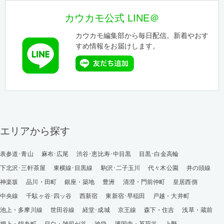
カウカモ公式 LINE＠
カウカモ編集部から毎日配信。新着やおす
すめ情報をお届けします。
エリアから探す
表参道･青山
麻布･広尾
渋谷･恵比寿･中目黒
目黒･白金高輪
下北沢･三軒茶屋
東横線･目黒線
駒沢･二子玉川
代々木公園
井の頭線
神楽坂
品川・田町
銀座・築地
豊洲
清澄・門前仲町
皇居西側
中央線
千駄ヶ谷･四ッ谷
西新宿
東新宿･早稲田
戸越・大井町
池上・多摩川線
世田谷線
経堂･成城
京王線
森下・住吉
浅草・蔵前
押上・錦糸町
目白・雑司が谷
池袋
護国寺・茗荷谷
上野