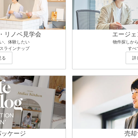
・リノベ見学会
エージェ
い、体験したい
物件探しか
スラインナップ
すべ
見る
詳
パッケージ
売却