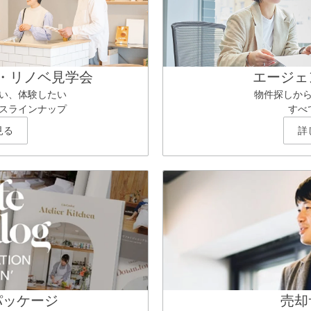
・リノベ見学会
エージェ
い、体験したい
物件探しか
スラインナップ
すべ
見る
詳
パッケージ
売却