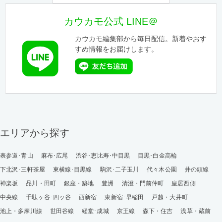
カウカモ公式 LINE＠
カウカモ編集部から毎日配信。新着やおす
すめ情報をお届けします。
エリアから探す
表参道･青山
麻布･広尾
渋谷･恵比寿･中目黒
目黒･白金高輪
下北沢･三軒茶屋
東横線･目黒線
駒沢･二子玉川
代々木公園
井の頭線
神楽坂
品川・田町
銀座・築地
豊洲
清澄・門前仲町
皇居西側
中央線
千駄ヶ谷･四ッ谷
西新宿
東新宿･早稲田
戸越・大井町
池上・多摩川線
世田谷線
経堂･成城
京王線
森下・住吉
浅草・蔵前