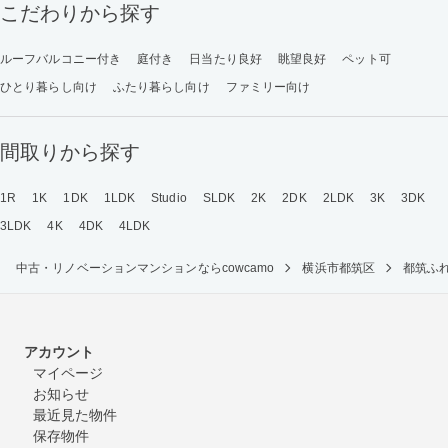
こだわりから探す
ルーフバルコニー付き
庭付き
日当たり良好
眺望良好
ペット可
ひとり暮らし向け
ふたり暮らし向け
ファミリー向け
間取りから探す
1R
1K
1DK
1LDK
Studio
SLDK
2K
2DK
2LDK
3K
3DK
3LDK
4K
4DK
4LDK
中古・リノベーションマンションならcowcamo
横浜市都筑区
都筑ふ
アカウント
マイページ
お知らせ
最近見た物件
保存物件