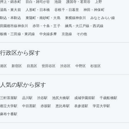
押上・錦糸町
目白・雑司が谷
池袋
護国寺・茗荷谷
上野
湯島・東大前
人形町・日本橋
谷根千・日暮里
神田・神保町
駒込・本駒込
東陽町・南砂町・大島
東横線神奈川
みなとみらい線
田園都市線神奈川
赤羽・十条・王子
練馬・大江戸線・西武線
板橋・三田線・東武線
中央線多摩
京急線
その他
行政区から探す
港区
新宿区
目黒区
世田谷区
渋谷区
中野区
杉並区
人気の駅から探す
三軒茶屋駅
品川駅
渋谷駅
池尻大橋駅
成城学園前駅
千歳船橋駅
都立大学駅
中目黒駅
赤坂駅
恵比寿駅
表参道駅
学芸大学駅
麻布十番駅