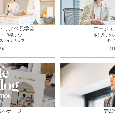
・リノベ見学会
エージェ
い、体験したい
物件探しか
スラインナップ
すべ
見る
詳
パッケージ
売却