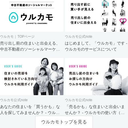
ウルカモ｜TOPページ
ウルカモ公式note
売り出し前の住まいと出会える、
はじめまして、「ウルカモ」です -
中古不動産のソーシャルマーケッ
ウルカモのサービスについて
ト
ウルカモ公式note
ウルカモ公式note
あなたの住まいを「買うかも」な
「売るかも」な住まいと出会いま
人を探してみませんか？ - ウルカ
せんか？ - ウルカモの使い方（買
モの使い方（売主さま向け）
主さま向け）
ウルカモトップを見る