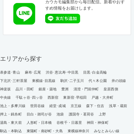
カウカモ編集部から毎日配信。新着やおす
すめ情報をお届けします。
エリアから探す
表参道･青山
麻布･広尾
渋谷･恵比寿･中目黒
目黒･白金高輪
下北沢･三軒茶屋
東横線･目黒線
駒沢･二子玉川
代々木公園
井の頭線
神楽坂
品川・田町
銀座・築地
豊洲
清澄・門前仲町
皇居西側
中央線
千駄ヶ谷･四ッ谷
西新宿
東新宿･早稲田
戸越・大井町
池上・多摩川線
世田谷線
経堂･成城
京王線
森下・住吉
浅草・蔵前
押上・錦糸町
目白・雑司が谷
池袋
護国寺・茗荷谷
上野
湯島・東大前
人形町・日本橋
谷根千・日暮里
神田・神保町
駒込・本駒込
東陽町・南砂町・大島
東横線神奈川
みなとみらい線