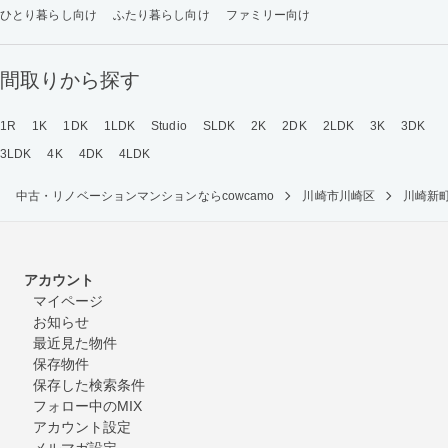
ひとり暮らし向け
ふたり暮らし向け
ファミリー向け
間取りから探す
1R
1K
1DK
1LDK
Studio
SLDK
2K
2DK
2LDK
3K
3DK
3LDK
4K
4DK
4LDK
中古・リノベーションマンションならcowcamo
川崎市川崎区
川崎新
アカウント
マイページ
お知らせ
最近見た物件
保存物件
保存した検索条件
フォロー中のMIX
アカウント設定
メルマガ設定