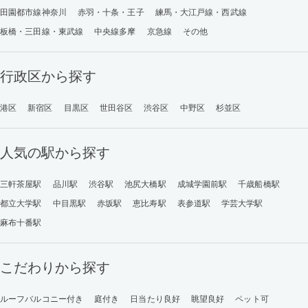
田園都市線神奈川
赤羽・十条・王子
練馬・大江戸線・西武線
板橋・三田線・東武線
中央線多摩
京急線
その他
行政区から探す
港区
新宿区
目黒区
世田谷区
渋谷区
中野区
杉並区
人気の駅から探す
三軒茶屋駅
品川駅
渋谷駅
池尻大橋駅
成城学園前駅
千歳船橋駅
都立大学駅
中目黒駅
赤坂駅
恵比寿駅
表参道駅
学芸大学駅
麻布十番駅
こだわりから探す
ルーフバルコニー付き
庭付き
日当たり良好
眺望良好
ペット可