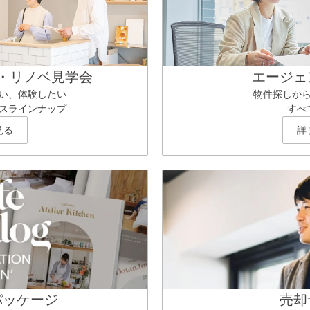
・リノベ見学会
エージェ
い、体験したい
物件探しか
スラインナップ
すべ
見る
詳
パッケージ
売却