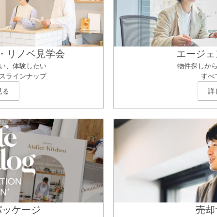
・リノベ見学会
エージェ
い、体験したい
物件探しか
スラインナップ
すべ
見る
詳
パッケージ
売却