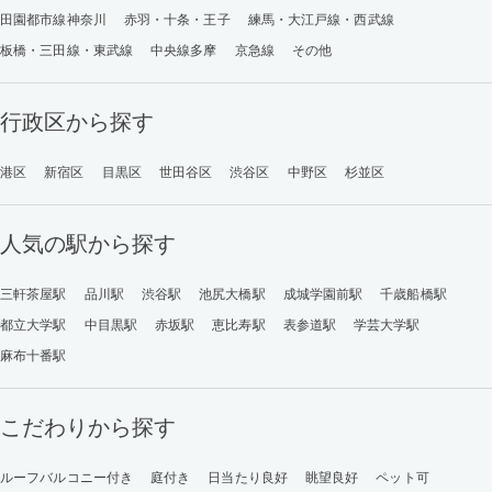
田園都市線神奈川
赤羽・十条・王子
練馬・大江戸線・西武線
板橋・三田線・東武線
中央線多摩
京急線
その他
行政区から探す
港区
新宿区
目黒区
世田谷区
渋谷区
中野区
杉並区
人気の駅から探す
三軒茶屋駅
品川駅
渋谷駅
池尻大橋駅
成城学園前駅
千歳船橋駅
都立大学駅
中目黒駅
赤坂駅
恵比寿駅
表参道駅
学芸大学駅
麻布十番駅
こだわりから探す
ルーフバルコニー付き
庭付き
日当たり良好
眺望良好
ペット可