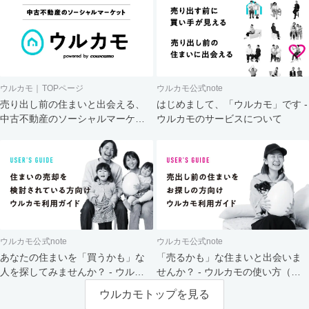
ウルカモ｜TOPページ
ウルカモ公式note
売り出し前の住まいと出会える、
はじめまして、「ウルカモ」です -
中古不動産のソーシャルマーケッ
ウルカモのサービスについて
ト
ウルカモ公式note
ウルカモ公式note
あなたの住まいを「買うかも」な
「売るかも」な住まいと出会いま
人を探してみませんか？ - ウルカ
せんか？ - ウルカモの使い方（買
モの使い方（売主さま向け）
主さま向け）
ウルカモトップを見る