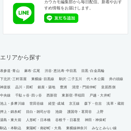
カウカモ編集部から毎日配信。新着やおす
すめ情報をお届けします。
エリアから探す
表参道･青山
麻布･広尾
渋谷･恵比寿･中目黒
目黒･白金高輪
下北沢･三軒茶屋
東横線･目黒線
駒沢･二子玉川
代々木公園
井の頭線
神楽坂
品川・田町
銀座・築地
豊洲
清澄・門前仲町
皇居西側
中央線
千駄ヶ谷･四ッ谷
西新宿
東新宿･早稲田
戸越・大井町
池上・多摩川線
世田谷線
経堂･成城
京王線
森下・住吉
浅草・蔵前
押上・錦糸町
目白・雑司が谷
池袋
護国寺・茗荷谷
上野
湯島・東大前
人形町・日本橋
谷根千・日暮里
神田・神保町
駒込・本駒込
東陽町・南砂町・大島
東横線神奈川
みなとみらい線