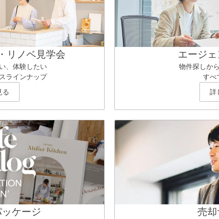
・リノベ見学会
エージェ
い、体験したい
物件探しか
スラインナップ
すべ
見る
詳
パッケージ
売却