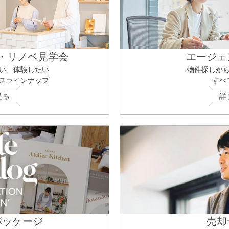
・リノベ見学会
エージェ
い、体験したい
物件探しか
スラインナップ
すべ
見る
詳
パッケージ
売却