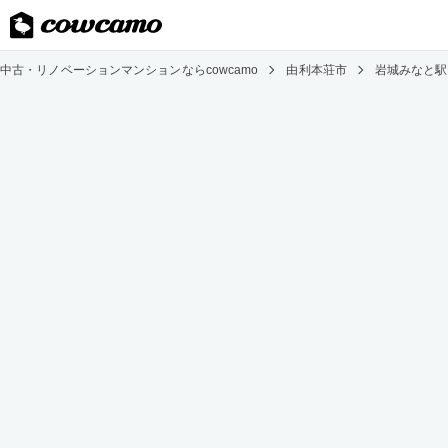
中古・リノベーションマンションならcowcamo
由利本荘市
岩城みなと駅