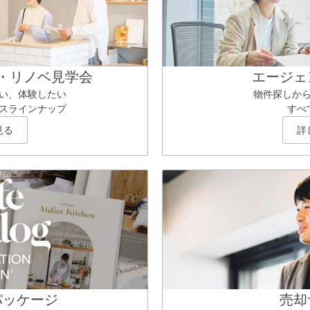
・リノベ見学会
エージェ
い、体験したい
物件探しか
スラインナップ
すべ
見る
詳
パッケージ
売却