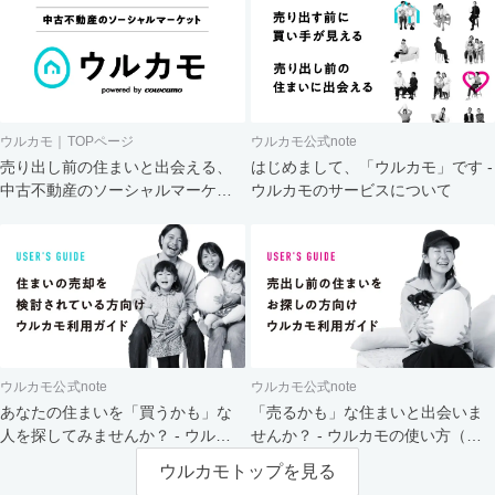
ウルカモ｜TOPページ
ウルカモ公式note
売り出し前の住まいと出会える、
はじめまして、「ウルカモ」です -
中古不動産のソーシャルマーケッ
ウルカモのサービスについて
ト
ウルカモ公式note
ウルカモ公式note
あなたの住まいを「買うかも」な
「売るかも」な住まいと出会いま
人を探してみませんか？ - ウルカ
せんか？ - ウルカモの使い方（買
モの使い方（売主さま向け）
主さま向け）
ウルカモトップを見る