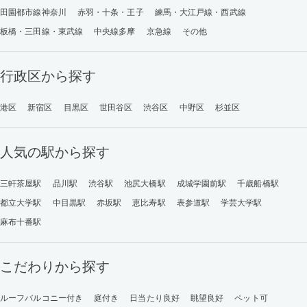
田園都市線神奈川
赤羽・十条・王子
練馬・大江戸線・西武線
板橋・三田線・東武線
中央線多摩
京急線
その他
行政区から探す
港区
新宿区
目黒区
世田谷区
渋谷区
中野区
杉並区
人気の駅から探す
三軒茶屋駅
品川駅
渋谷駅
池尻大橋駅
成城学園前駅
千歳船橋駅
都立大学駅
中目黒駅
赤坂駅
恵比寿駅
表参道駅
学芸大学駅
麻布十番駅
こだわりから探す
ルーフバルコニー付き
庭付き
日当たり良好
眺望良好
ペット可