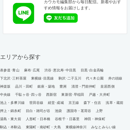
カウカモ編集部から毎日配信。新着やおす
すめ情報をお届けします。
エリアから探す
表参道･青山
麻布･広尾
渋谷･恵比寿･中目黒
目黒･白金高輪
下北沢･三軒茶屋
東横線･目黒線
駒沢･二子玉川
代々木公園
井の頭線
神楽坂
品川・田町
銀座・築地
豊洲
清澄・門前仲町
皇居西側
中央線
千駄ヶ谷･四ッ谷
西新宿
東新宿･早稲田
戸越・大井町
池上・多摩川線
世田谷線
経堂･成城
京王線
森下・住吉
浅草・蔵前
押上・錦糸町
目白・雑司が谷
池袋
護国寺・茗荷谷
上野
湯島・東大前
人形町・日本橋
谷根千・日暮里
神田・神保町
駒込・本駒込
東陽町・南砂町・大島
東横線神奈川
みなとみらい線