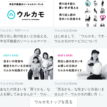
ウルカモ｜TOPページ
ウルカモ公式note
売り出し前の住まいと出会える、
はじめまして、「ウルカモ」です -
中古不動産のソーシャルマーケッ
ウルカモのサービスについて
ト
ウルカモ公式note
ウルカモ公式note
あなたの住まいを「買うかも」な
「売るかも」な住まいと出会いま
人を探してみませんか？ - ウルカ
せんか？ - ウルカモの使い方（買
モの使い方（売主さま向け）
主さま向け）
ウルカモトップを見る