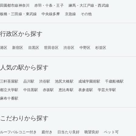
田園都市線神奈川
赤羽・十条・王子
練馬・大江戸線・西武線
板橋・三田線・東武線
中央線多摩
京急線
その他
行政区から探す
港区
新宿区
目黒区
世田谷区
渋谷区
中野区
杉並区
人気の駅から探す
三軒茶屋駅
品川駅
渋谷駅
池尻大橋駅
成城学園前駅
千歳船橋駅
都立大学駅
中目黒駅
赤坂駅
恵比寿駅
表参道駅
学芸大学駅
麻布十番駅
こだわりから探す
ルーフバルコニー付き
庭付き
日当たり良好
眺望良好
ペット可