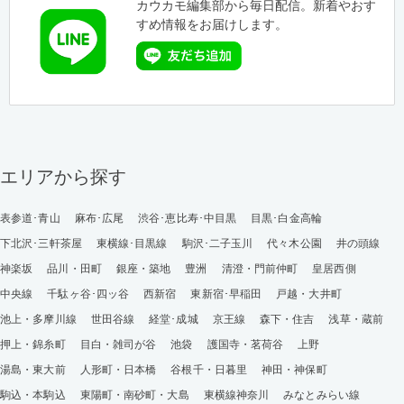
カウカモ編集部から毎日配信。新着やおす
すめ情報をお届けします。
エリアから探す
表参道･青山
麻布･広尾
渋谷･恵比寿･中目黒
目黒･白金高輪
下北沢･三軒茶屋
東横線･目黒線
駒沢･二子玉川
代々木公園
井の頭線
神楽坂
品川・田町
銀座・築地
豊洲
清澄・門前仲町
皇居西側
中央線
千駄ヶ谷･四ッ谷
西新宿
東新宿･早稲田
戸越・大井町
池上・多摩川線
世田谷線
経堂･成城
京王線
森下・住吉
浅草・蔵前
押上・錦糸町
目白・雑司が谷
池袋
護国寺・茗荷谷
上野
湯島・東大前
人形町・日本橋
谷根千・日暮里
神田・神保町
駒込・本駒込
東陽町・南砂町・大島
東横線神奈川
みなとみらい線