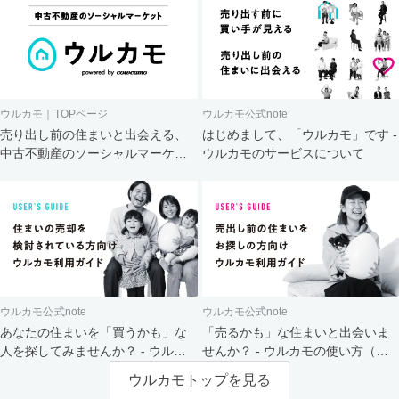
ウルカモ｜TOPページ
ウルカモ公式note
売り出し前の住まいと出会える、
はじめまして、「ウルカモ」です -
中古不動産のソーシャルマーケッ
ウルカモのサービスについて
ト
ウルカモ公式note
ウルカモ公式note
あなたの住まいを「買うかも」な
「売るかも」な住まいと出会いま
人を探してみませんか？ - ウルカ
せんか？ - ウルカモの使い方（買
モの使い方（売主さま向け）
主さま向け）
ウルカモトップを見る