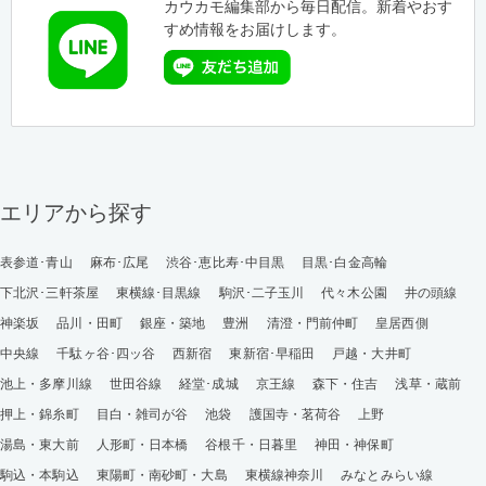
カウカモ編集部から毎日配信。新着やおす
すめ情報をお届けします。
エリアから探す
表参道･青山
麻布･広尾
渋谷･恵比寿･中目黒
目黒･白金高輪
下北沢･三軒茶屋
東横線･目黒線
駒沢･二子玉川
代々木公園
井の頭線
神楽坂
品川・田町
銀座・築地
豊洲
清澄・門前仲町
皇居西側
中央線
千駄ヶ谷･四ッ谷
西新宿
東新宿･早稲田
戸越・大井町
池上・多摩川線
世田谷線
経堂･成城
京王線
森下・住吉
浅草・蔵前
押上・錦糸町
目白・雑司が谷
池袋
護国寺・茗荷谷
上野
湯島・東大前
人形町・日本橋
谷根千・日暮里
神田・神保町
駒込・本駒込
東陽町・南砂町・大島
東横線神奈川
みなとみらい線