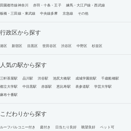
田園都市線神奈川
赤羽・十条・王子
練馬・大江戸線・西武線
板橋・三田線・東武線
中央線多摩
京急線
その他
行政区から探す
港区
新宿区
目黒区
世田谷区
渋谷区
中野区
杉並区
人気の駅から探す
三軒茶屋駅
品川駅
渋谷駅
池尻大橋駅
成城学園前駅
千歳船橋駅
都立大学駅
中目黒駅
赤坂駅
恵比寿駅
表参道駅
学芸大学駅
麻布十番駅
こだわりから探す
ルーフバルコニー付き
庭付き
日当たり良好
眺望良好
ペット可