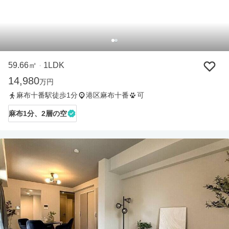
59.66㎡
1LDK
・
14,980
万円
麻布十番駅徒歩1分
港区麻布十番
可
麻布1分、2層の空