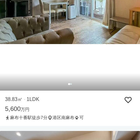
38.83㎡
1LDK
・
5,600
万円
麻布十番駅徒歩7分
港区南麻布
可