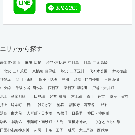
エリアから探す
表参道･青山
麻布･広尾
渋谷･恵比寿･中目黒
目黒･白金高輪
下北沢･三軒茶屋
東横線･目黒線
駒沢･二子玉川
代々木公園
井の頭線
神楽坂
品川・田町
銀座・築地
豊洲
清澄・門前仲町
皇居西側
中央線
千駄ヶ谷･四ッ谷
西新宿
東新宿･早稲田
戸越・大井町
池上・多摩川線
世田谷線
経堂･成城
京王線
森下・住吉
浅草・蔵前
押上・錦糸町
目白・雑司が谷
池袋
護国寺・茗荷谷
上野
湯島・東大前
人形町・日本橋
谷根千・日暮里
神田・神保町
駒込・本駒込
東陽町・南砂町・大島
東横線神奈川
みなとみらい線
田園都市線神奈川
赤羽・十条・王子
練馬・大江戸線・西武線