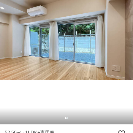
52.50㎡
1LDK+専用庭
・