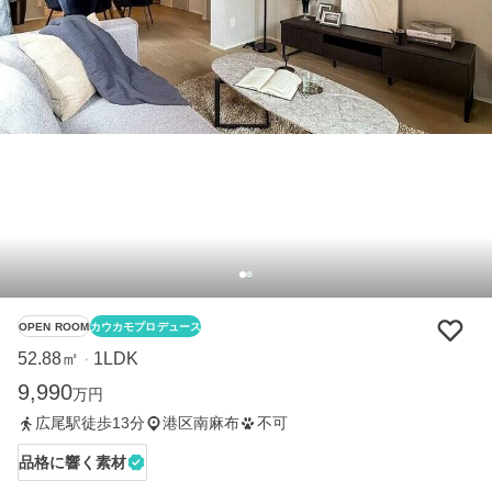
OPEN ROOM
カウカモプロデュース
52.88㎡
1LDK
・
9,990
万円
広尾駅徒歩13分
港区南麻布
不可
品格に響く素材