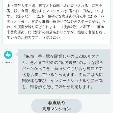
上・
都営大江戸線、東京メトロ南北線が乗り入れる「麻布十
番」駅。今回ご紹介するマンションは1番出口に直結していま
す。（徒歩1分）／
左下・
賑やかな商店街の真ん中にある「パ
ティオ十番」。有名な麻布十番祭りでは野外ステージが設けら
れ、生演奏が繰り広げられます。（徒歩4分）／
右下・
「麻布
十番商店街」には流行のお店もありますが、根強く老舗も残っ
ているのが魅力です。（徒歩2分）
「麻布十番」駅が開業したのは2000年のこ
と。それまで都会の “陸の孤島” のような場所
cowcamo
だったからこそ、新旧が混ざり合う独自の文
化を形成していると言えます。周辺には大使
館が建ち並び、インターナショナルな雰囲気
も。街を歩くだけで気分が高揚します。
駅直結の

高層マンション