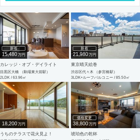
新着
新着
15,480
21,980
万円
万円
カレッジ・オブ・デイライト
東京晴天絵巻
目黒区大橋 （駒場東大前駅）
渋谷区代々木 （参宮橋駅）
2LDK / 63.96㎡
3LDK+ルーフバルコニー / 85.50㎡
価格変更
18,200
38,800
万円
万円
うちのテラスで花火見よ！
琥珀色の乾杯