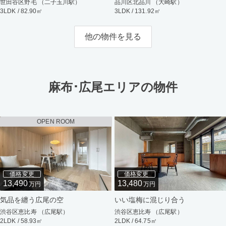
世田谷区野毛 （二子玉川駅）
品川区北品川 （大崎駅）
3LDK / 82.90㎡
3LDK / 131.92㎡
他の物件を見る
麻布･広尾エリアの物件
OPEN ROOM
価格変更
価格変更
13,490
13,480
万円
万円
気品を纏う広尾の空
いい塩梅に混じり合う
渋谷区恵比寿 （広尾駅）
渋谷区恵比寿 （広尾駅）
2LDK / 58.93㎡
2LDK / 64.75㎡