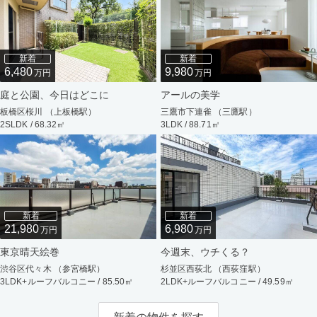
新着
新着
6,480
9,980
万円
万円
庭と公園、今日はどこに
アールの美学
板橋区桜川 （上板橋駅）
三鷹市下連雀 （三鷹駅）
2SLDK / 68.32㎡
3LDK / 88.71㎡
新着
新着
21,980
6,980
万円
万円
東京晴天絵巻
今週末、ウチくる？
渋谷区代々木 （参宮橋駅）
杉並区西荻北 （西荻窪駅）
3LDK+ルーフバルコニー / 85.50㎡
2LDK+ルーフバルコニー / 49.59㎡