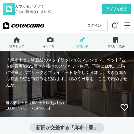
カウカモアプリで
アプリを使う
さらに快適な住まい探し
ログイン
物件トップ
ギャラリー
取材記事
間取り・概要
「麻布十番」駅直結のスタイリッシュなマンション。ペット2匹
を飼育可能な2層吹き抜けのメゾネット住戸。下階にLDK、上階
に寝室とパブリックとプライベートを美しく分離し、大きな窓か
ら都会の空と街並みを望みます。煌めく日常を、ここで始めませ
んか。
港区麻布十番（麻布十番駅徒歩1分）
1LDK / 59.66㎡ / 14,980万円
新旧が交差する「麻布十番」