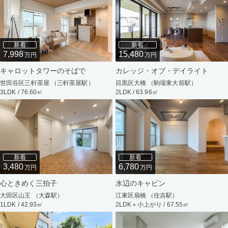
新着
新着
7,998
15,480
万円
万円
キャロットタワーのそばで
カレッジ・オブ・デイライト
世田谷区三軒茶屋 （三軒茶屋駅）
目黒区大橋 （駒場東大前駅）
3LDK / 76.60㎡
2LDK / 63.96㎡
新着
新着
3,480
6,780
万円
万円
心ときめく三拍子
水辺のキャビン
大田区山王 （大森駅）
江東区扇橋 （住吉駅）
1LDK / 42.93㎡
2LDK＋小上がり / 67.55㎡