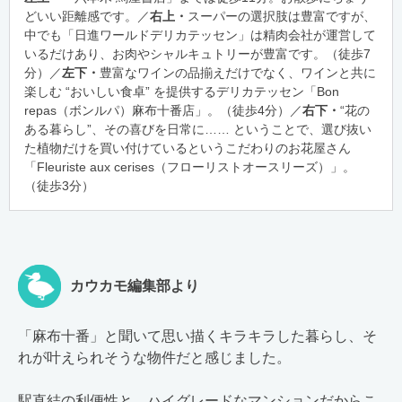
どいい距離感です。／
右上・
スーパーの選択肢は豊富ですが、
中でも「日進ワールドデリカテッセン」は精肉会社が運営して
いるだけあり、お肉やシャルキュトリーが豊富です。（徒歩7
分）／
左下・
豊富なワインの品揃えだけでなく、ワインと共に
楽しむ “おいしい食卓” を提供するデリカテッセン「Bon
repas（ボンルパ）麻布十番店」。（徒歩4分）／
右下・
“花の
ある暮らし”、その喜びを日常に…… ということで、選び抜い
た植物だけを買い付けているというこだわりのお花屋さん
「Fleuriste aux cerises（フローリストオースリーズ）」。
（徒歩3分）
カウカモ編集部より
「麻布十番」と聞いて思い描くキラキラした暮らし、そ
れが叶えられそうな物件だと感じました。
駅直結の利便性と、ハイグレードなマンションだからこ