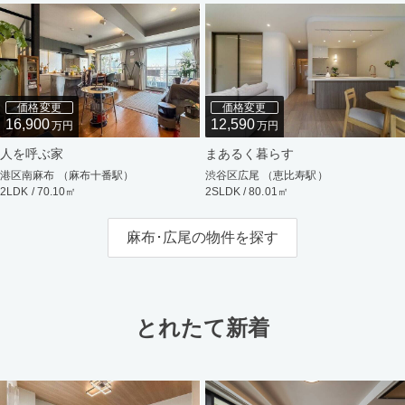
価格変更
価格変更
16,900
12,590
万円
万円
人を呼ぶ家
まあるく暮らす
港区南麻布 （麻布十番駅）
渋谷区広尾 （恵比寿駅）
2LDK / 70.10㎡
2SLDK / 80.01㎡
麻布･広尾の物件を探す
とれたて新着