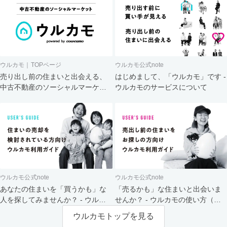
ウルカモ｜TOPページ
ウルカモ公式note
売り出し前の住まいと出会える、
はじめまして、「ウルカモ」です -
中古不動産のソーシャルマーケッ
ウルカモのサービスについて
ト
ウルカモ公式note
ウルカモ公式note
あなたの住まいを「買うかも」な
「売るかも」な住まいと出会いま
人を探してみませんか？ - ウルカ
せんか？ - ウルカモの使い方（買
モの使い方（売主さま向け）
主さま向け）
ウルカモトップを見る