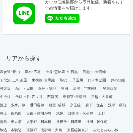
カウカモ編集部から毎日配信。新着やおす
すめ情報をお届けします。
エリアから探す
表参道･青山
麻布･広尾
渋谷･恵比寿･中目黒
目黒･白金高輪
下北沢･三軒茶屋
東横線･目黒線
駒沢･二子玉川
代々木公園
井の頭線
神楽坂
品川・田町
銀座・築地
豊洲
清澄・門前仲町
皇居西側
中央線
千駄ヶ谷･四ッ谷
西新宿
東新宿･早稲田
戸越・大井町
池上・多摩川線
世田谷線
経堂･成城
京王線
森下・住吉
浅草・蔵前
押上・錦糸町
目白・雑司が谷
池袋
護国寺・茗荷谷
上野
湯島・東大前
人形町・日本橋
谷根千・日暮里
神田・神保町
駒込・本駒込
東陽町・南砂町・大島
東横線神奈川
みなとみらい線