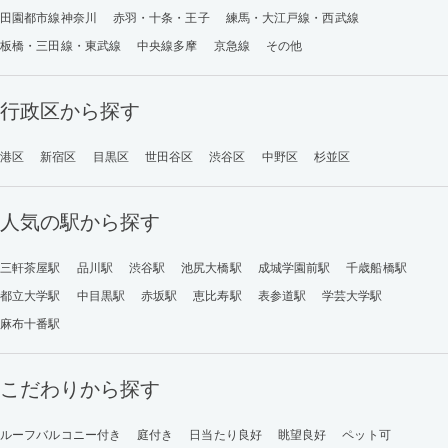
田園都市線神奈川
赤羽・十条・王子
練馬・大江戸線・西武線
板橋・三田線・東武線
中央線多摩
京急線
その他
行政区から探す
港区
新宿区
目黒区
世田谷区
渋谷区
中野区
杉並区
人気の駅から探す
三軒茶屋駅
品川駅
渋谷駅
池尻大橋駅
成城学園前駅
千歳船橋駅
都立大学駅
中目黒駅
赤坂駅
恵比寿駅
表参道駅
学芸大学駅
麻布十番駅
こだわりから探す
ルーフバルコニー付き
庭付き
日当たり良好
眺望良好
ペット可