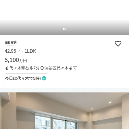
価格変更
42.95㎡
1LDK
・
5,100
万円
代々木駅徒歩7分
渋谷区代々木
可
今日は代々木で5時♪