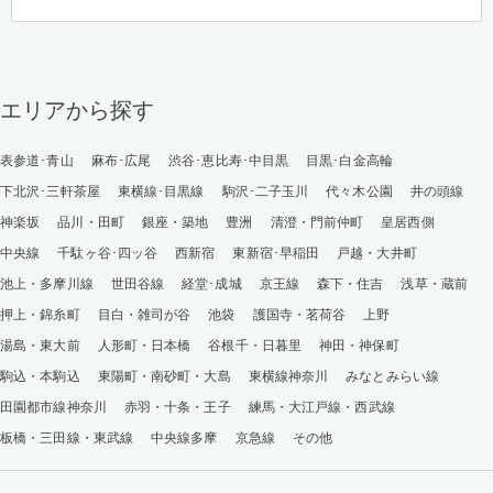
エリアから探す
表参道･青山
麻布･広尾
渋谷･恵比寿･中目黒
目黒･白金高輪
下北沢･三軒茶屋
東横線･目黒線
駒沢･二子玉川
代々木公園
井の頭線
神楽坂
品川・田町
銀座・築地
豊洲
清澄・門前仲町
皇居西側
中央線
千駄ヶ谷･四ッ谷
西新宿
東新宿･早稲田
戸越・大井町
池上・多摩川線
世田谷線
経堂･成城
京王線
森下・住吉
浅草・蔵前
押上・錦糸町
目白・雑司が谷
池袋
護国寺・茗荷谷
上野
湯島・東大前
人形町・日本橋
谷根千・日暮里
神田・神保町
駒込・本駒込
東陽町・南砂町・大島
東横線神奈川
みなとみらい線
田園都市線神奈川
赤羽・十条・王子
練馬・大江戸線・西武線
板橋・三田線・東武線
中央線多摩
京急線
その他