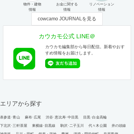
物件・建物
お金に関する
リノベーション
情報
情報
情報
cowcamo JOURNALを見る
カウカモ公式 LINE＠
カウカモ編集部から毎日配信。新着やおす
すめ情報をお届けします。
エリアから探す
表参道･青山
麻布･広尾
渋谷･恵比寿･中目黒
目黒･白金高輪
下北沢･三軒茶屋
東横線･目黒線
駒沢･二子玉川
代々木公園
井の頭線