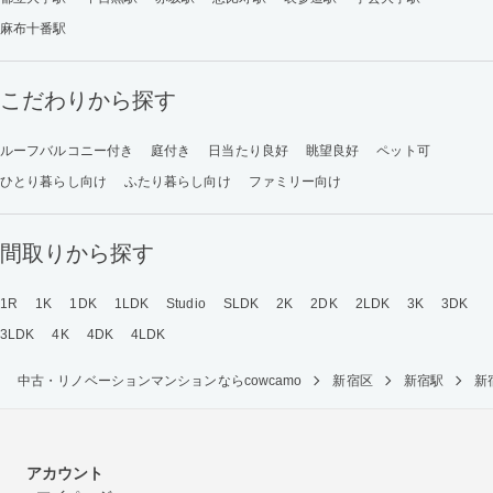
麻布十番駅
こだわりから探す
ルーフバルコニー付き
庭付き
日当たり良好
眺望良好
ペット可
ひとり暮らし向け
ふたり暮らし向け
ファミリー向け
間取りから探す
1R
1K
1DK
1LDK
Studio
SLDK
2K
2DK
2LDK
3K
3DK
3LDK
4K
4DK
4LDK
中古・リノベーションマンションならcowcamo
新宿区
新宿駅
新
アカウント