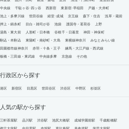
神楽坂
品川・田町
銀座・築地
豊洲
清澄・門前仲町
皇居西側
中央線
千駄ヶ谷･四ッ谷
西新宿
東新宿･早稲田
戸越・大井町
池上・多摩川線
世田谷線
経堂･成城
京王線
森下・住吉
浅草・蔵前
押上・錦糸町
目白・雑司が谷
池袋
護国寺・茗荷谷
上野
湯島・東大前
人形町・日本橋
谷根千・日暮里
神田・神保町
駒込・本駒込
東陽町・南砂町・大島
東横線神奈川
みなとみらい線
田園都市線神奈川
赤羽・十条・王子
練馬・大江戸線・西武線
板橋・三田線・東武線
中央線多摩
京急線
その他
行政区から探す
港区
新宿区
目黒区
世田谷区
渋谷区
中野区
杉並区
人気の駅から探す
三軒茶屋駅
品川駅
渋谷駅
池尻大橋駅
成城学園前駅
千歳船橋駅
都立大学駅
中目黒駅
赤坂駅
恵比寿駅
表参道駅
学芸大学駅