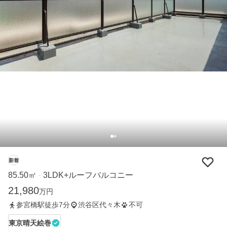
新着
85.50㎡
3LDK+ルーフバルコニー
・
21,980
万円
参宮橋駅徒歩7分
渋谷区代々木
不可
東京晴天絵巻