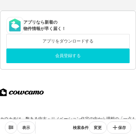
アプリなら新着の
物件情報が早く届く！
アプリをダウンロードする
会員登録する
カウカモは、数ある中古・リノベーション住宅の中から理想の「一点も
の」との出会いを提供し、
あなたらしい暮らしを実現させるためのサー
表示
検索条件
変更
保存
ビスです。