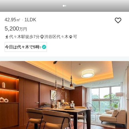
42.95㎡
1LDK
・
5,200
万円
代々木駅徒歩7分
渋谷区代々木
可
今日は代々木で5時♪