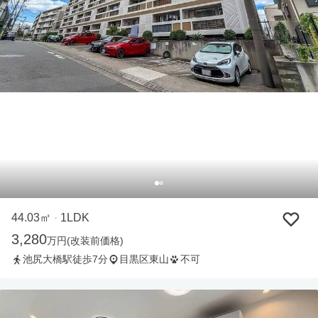
44.03㎡
1LDK
・
3,280
万円
(改装前価格)
池尻大橋駅徒歩7分
目黒区東山
不可