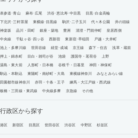
表参道･青山
麻布･広尾
渋谷･恵比寿･中目黒
目黒･白金高輪
下北沢･三軒茶屋
東横線･目黒線
駒沢･二子玉川
代々木公園
井の頭線
神楽坂
品川・田町
銀座・築地
豊洲
清澄・門前仲町
皇居西側
中央線
千駄ヶ谷･四ッ谷
西新宿
東新宿･早稲田
戸越・大井町
池上・多摩川線
世田谷線
経堂･成城
京王線
森下・住吉
浅草・蔵前
押上・錦糸町
目白・雑司が谷
池袋
護国寺・茗荷谷
上野
湯島・東大前
人形町・日本橋
谷根千・日暮里
神田・神保町
駒込・本駒込
東陽町・南砂町・大島
東横線神奈川
みなとみらい線
田園都市線神奈川
赤羽・十条・王子
練馬・大江戸線・西武線
板橋・三田線・東武線
中央線多摩
京急線
その他
行政区から探す
港区
新宿区
目黒区
世田谷区
渋谷区
中野区
杉並区