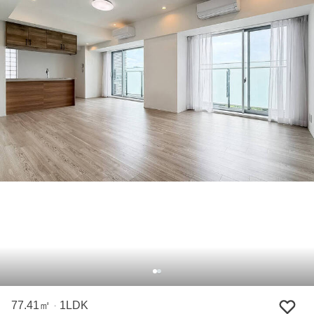
77.41㎡
1LDK
・