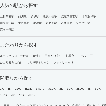
人気の駅から探す
三軒茶屋駅
品川駅
渋谷駅
池尻大橋駅
成城学園前駅
千歳船橋駅
都立大学駅
中目黒駅
赤坂駅
恵比寿駅
表参道駅
学芸大学駅
麻布十番駅
こだわりから探す
ルーフバルコニー付き
庭付き
日当たり良好
眺望良好
ペット可
ひとり暮らし向け
ふたり暮らし向け
ファミリー向け
間取りから探す
1R
1K
1DK
1LDK
Studio
SLDK
2K
2DK
2LDK
3K
3DK
3LDK
4K
4DK
4LDK
中古・リノベーションマンションならcowcamo
渋谷区
神泉駅
神