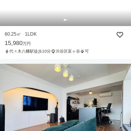
60.25㎡
1LDK
・
15,980
万円
代々木八幡駅徒歩10分
渋谷区富ヶ谷
可