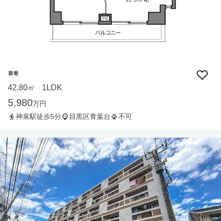
新着
42.80㎡
1LDK
・
5,980
万円
神泉駅徒歩5分
目黒区青葉台
不可