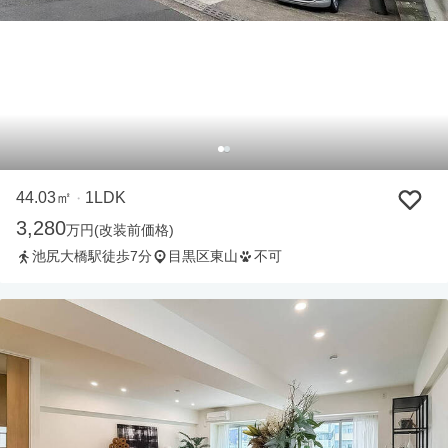
44.03㎡
1LDK
・
3,280
万円
(改装前価格)
池尻大橋駅徒歩7分
目黒区東山
不可