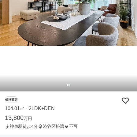
価格変更
104.01㎡
2LDK+DEN
・
13,800
万円
神泉駅徒歩4分
渋谷区松濤
不可