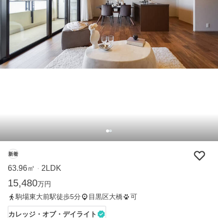
新着
63.96㎡
2LDK
・
15,480
万円
駒場東大前駅徒歩5分
目黒区大橋
可
カレッジ・オブ・デイライト