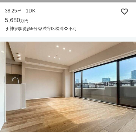
38.25㎡
1DK
・
5,680
万円
神泉駅徒歩5分
渋谷区松濤
不可