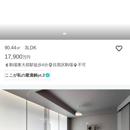
90.44㎡
3LDK
・
17,900
万円
駒場東大前駅徒歩4分
目黒区駒場
不可
ここが私の最適解pt.2