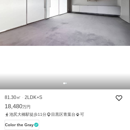
81.30㎡
2LDK+S
・
18,480
万円
池尻大橋駅徒歩11分
目黒区青葉台
可
Color the Gray