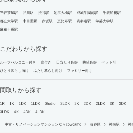
三軒茶屋駅
品川駅
渋谷駅
池尻大橋駅
成城学園前駅
千歳船橋駅
都立大学駅
中目黒駅
赤坂駅
恵比寿駅
表参道駅
学芸大学駅
麻布十番駅
こだわりから探す
ルーフバルコニー付き
庭付き
日当たり良好
眺望良好
ペット可
ひとり暮らし向け
ふたり暮らし向け
ファミリー向け
間取りから探す
1R
1K
1DK
1LDK
Studio
SLDK
2K
2DK
2LDK
3K
3DK
3LDK
4K
4DK
4LDK
中古・リノベーションマンションならcowcamo
渋谷区
神泉駅
神