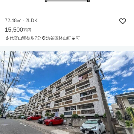
72.48㎡
2LDK
・
15,500
万円
代官山駅徒歩7分
渋谷区鉢山町
可