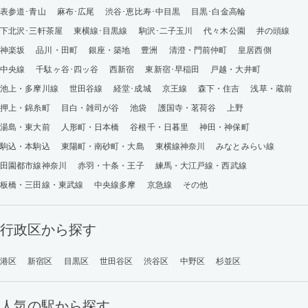
表参道･青山
麻布･広尾
渋谷･恵比寿･中目黒
目黒･白金高輪
下北沢･三軒茶屋
東横線･目黒線
駒沢･二子玉川
代々木公園
井の頭線
神楽坂
品川・田町
銀座・築地
豊洲
清澄・門前仲町
皇居西側
中央線
千駄ヶ谷･四ッ谷
西新宿
東新宿･早稲田
戸越・大井町
池上・多摩川線
世田谷線
経堂･成城
京王線
森下・住吉
浅草・蔵前
押上・錦糸町
目白・雑司が谷
池袋
護国寺・茗荷谷
上野
湯島・東大前
人形町・日本橋
谷根千・日暮里
神田・神保町
駒込・本駒込
東陽町・南砂町・大島
東横線神奈川
みなとみらい線
田園都市線神奈川
赤羽・十条・王子
練馬・大江戸線・西武線
板橋・三田線・東武線
中央線多摩
京急線
その他
行政区から探す
港区
新宿区
目黒区
世田谷区
渋谷区
中野区
杉並区
人気の駅から探す