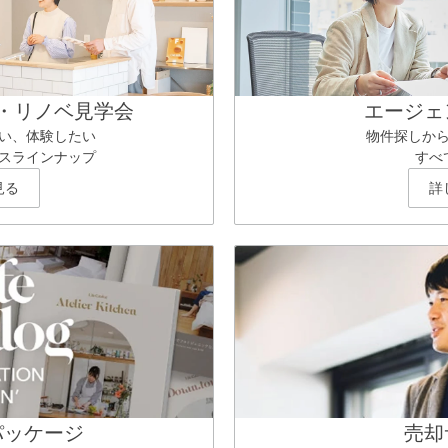
・リノベ見学会
エージェ
い、体験したい
物件探しか
スラインナップ
すべ
見る
詳
パッケージ
売却