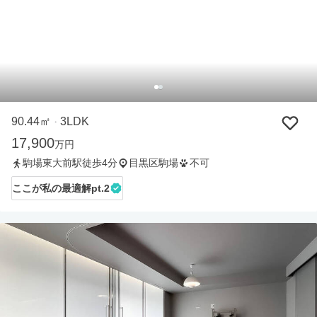
90.44㎡
3LDK
・
17,900
万円
駒場東大前駅徒歩4分
目黒区駒場
不可
ここが私の最適解pt.2