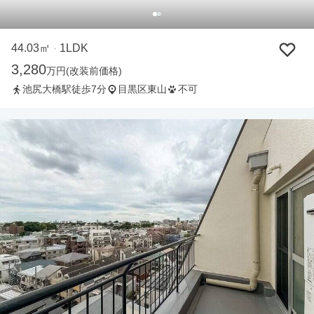
44.03㎡
1LDK
・
3,280
万円
(改装前価格)
池尻大橋駅徒歩7分
目黒区東山
不可