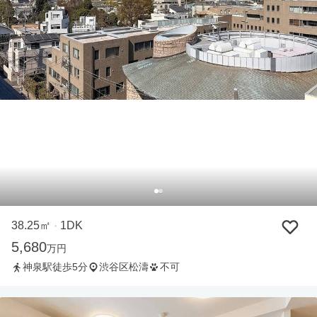
38.25㎡
1DK
・
5,680
万円
神泉駅徒歩5分
渋谷区松濤
不可