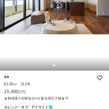
新着
63.96㎡
2LDK
・
15,480
万円
駒場東大前駅徒歩5分
目黒区大橋
可
カレッジ・オブ・デイライト