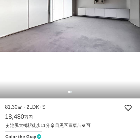
81.30㎡
2LDK+S
・
18,480
万円
池尻大橋駅徒歩11分
目黒区青葉台
可
Color the Gray