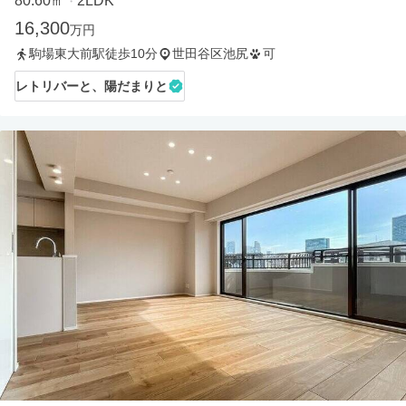
80.60㎡
2LDK
・
16,300
万円
駒場東大前駅徒歩10分
世田谷区池尻
可
レトリバーと、陽だまりと