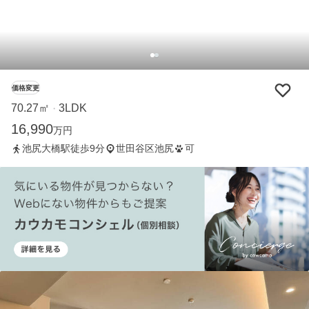
価格変更
70.27㎡
3LDK
・
16,990
万円
池尻大橋駅徒歩9分
世田谷区池尻
可