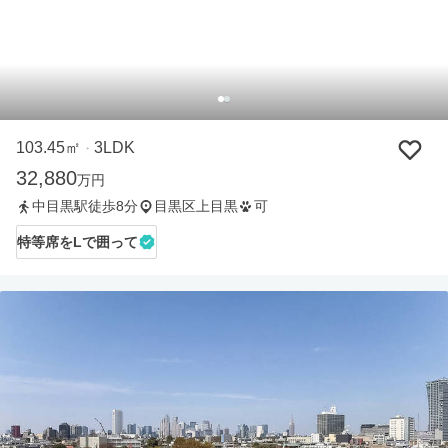
103.45㎡
3LDK
・
32,880
万円
中目黒駅徒歩8分
目黒区上目黒
可
特等席をLで囲って