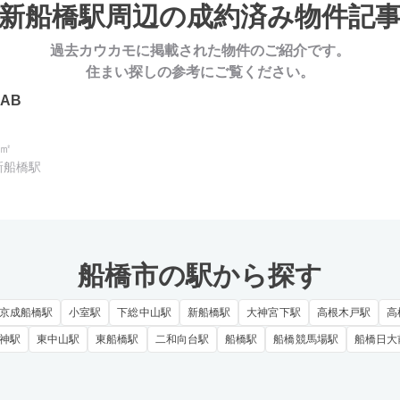
新船橋駅周辺の
成約済み物件記
過去カウカモに掲載された物件のご紹介です。
住まい探しの参考にご覧ください。
LAB
1㎡
新船橋駅
船橋市の駅から探す
京成船橋駅
小室駅
下総中山駅
新船橋駅
大神宮下駅
高根木戸駅
高
神駅
東中山駅
東船橋駅
二和向台駅
船橋駅
船橋競馬場駅
船橋日大