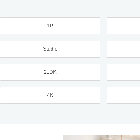
1R
Studio
2LDK
4K