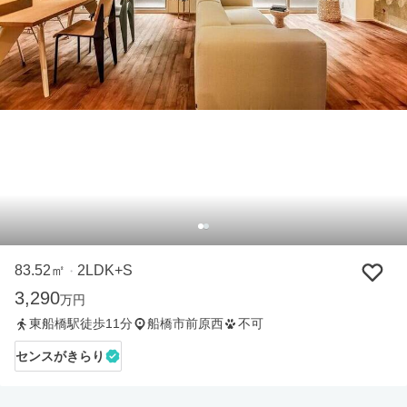
83.52㎡
2LDK+S
・
3,290
万円
東船橋駅徒歩11分
船橋市前原西
不可
センスがきらり