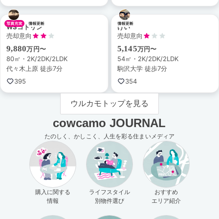
WSコトリン
けい
売却意向
売却意向
9,880
5,145
万円〜
万円〜
80㎡・2K/2DK/2LDK
54㎡・2K/2DK/2LDK
代々木上原 徒歩7分
駒沢大学 徒歩7分
395
354
ウルカモトップを見る
cowcamo JOURNAL
たのしく、かしこく、人生を彩る住まいメディア
購入に関する
ライフスタイル
おすすめ
情報
別物件選び
エリア紹介