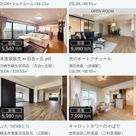
2LDK+マルチルーム / 64.13㎡
2SLDK / 69.55㎡
OPEN ROOM
新着
新着
5,540
9,990
万円
万円
未改装販売 in 百合ヶ丘 pt2
光のオートクチュール
川崎市麻生区高石 （百合ヶ丘駅）
港区赤坂 （赤坂駅）
3LDK / 103.53㎡
1SLDK / 68.50㎡
新着
新着
5,980
7,998
万円
万円
ふたつのゆとり
キャロットタワーのそばで
横浜市青葉区荏田北 （江田駅）
世田谷区三軒茶屋 （三軒茶屋駅）