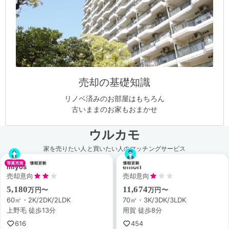
売却の基礎知識
リノベ済みのお部屋はもちろん
古いままのお家もおまかせ
ウルカモ
家を売りたい人と買いたい人のマッチングサービス
miyos
emori
売却意向
売却意向
5,180
11,674
万円〜
万円〜
60㎡・2K/2DK/2LDK
70㎡・3K/3DK/3LDK
上野毛 徒歩13分
用賀 徒歩8分
616
454