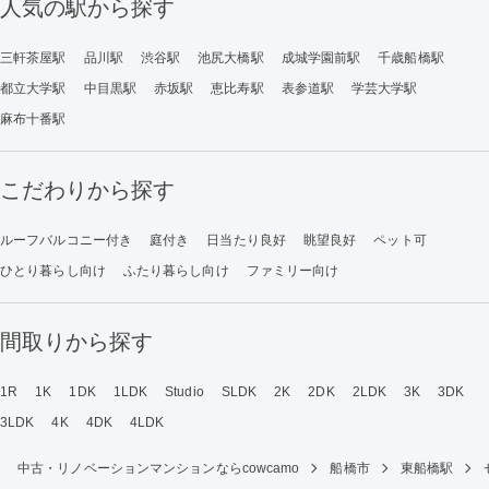
人気の駅から探す
三軒茶屋駅
品川駅
渋谷駅
池尻大橋駅
成城学園前駅
千歳船橋駅
都立大学駅
中目黒駅
赤坂駅
恵比寿駅
表参道駅
学芸大学駅
麻布十番駅
こだわりから探す
ルーフバルコニー付き
庭付き
日当たり良好
眺望良好
ペット可
ひとり暮らし向け
ふたり暮らし向け
ファミリー向け
間取りから探す
1R
1K
1DK
1LDK
Studio
SLDK
2K
2DK
2LDK
3K
3DK
3LDK
4K
4DK
4LDK
中古・リノベーションマンションならcowcamo
船橋市
東船橋駅