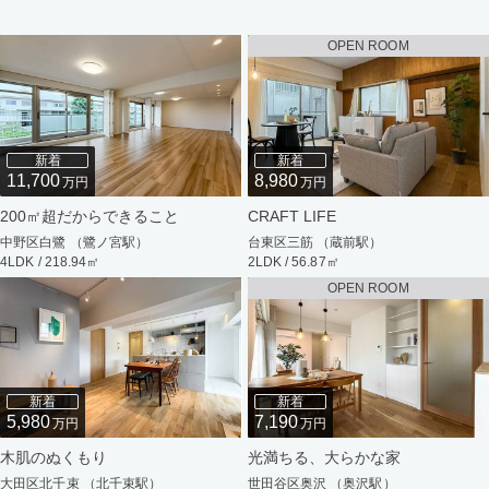
OPEN ROOM
新着
新着
11,700
8,980
万円
万円
200㎡超だからできること
CRAFT LIFE
中野区白鷺 （鷺ノ宮駅）
台東区三筋 （蔵前駅）
4LDK / 218.94㎡
2LDK / 56.87㎡
OPEN ROOM
新着
新着
5,980
7,190
万円
万円
木肌のぬくもり
光満ちる、大らかな家
大田区北千束 （北千束駅）
世田谷区奥沢 （奥沢駅）