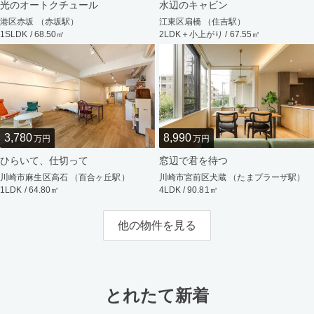
光のオートクチュール
水辺のキャビン
港区赤坂 （赤坂駅）
江東区扇橋 （住吉駅）
1SLDK / 68.50㎡
2LDK＋小上がり / 67.55㎡
3,780
8,990
万円
万円
ひらいて、仕切って
窓辺で君を待つ
川崎市麻生区高石 （百合ヶ丘駅）
川崎市宮前区犬蔵 （たまプラーザ駅）
1LDK / 64.80㎡
4LDK / 90.81㎡
他の物件を見る
とれたて新着