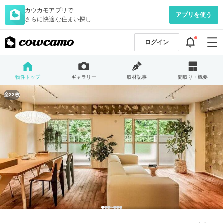
カウカモアプリで
アプリを使う
さらに快適な住まい探し
ログイン
物件トップ
ギャラリー
取材記事
間取り・概要
全22枚