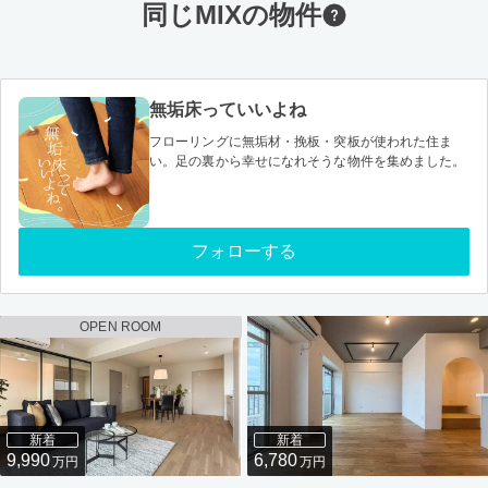
同じMIXの物件
無垢床っていいよね
フローリングに無垢材・挽板・突板が使われた住ま
い。足の裏から幸せになれそうな物件を集めました。
フォローする
OPEN ROOM
新着
新着
9,990
6,780
万円
万円