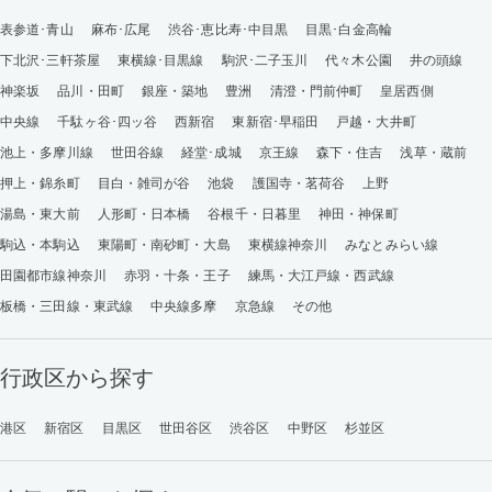
表参道･青山
麻布･広尾
渋谷･恵比寿･中目黒
目黒･白金高輪
下北沢･三軒茶屋
東横線･目黒線
駒沢･二子玉川
代々木公園
井の頭線
神楽坂
品川・田町
銀座・築地
豊洲
清澄・門前仲町
皇居西側
中央線
千駄ヶ谷･四ッ谷
西新宿
東新宿･早稲田
戸越・大井町
池上・多摩川線
世田谷線
経堂･成城
京王線
森下・住吉
浅草・蔵前
押上・錦糸町
目白・雑司が谷
池袋
護国寺・茗荷谷
上野
湯島・東大前
人形町・日本橋
谷根千・日暮里
神田・神保町
駒込・本駒込
東陽町・南砂町・大島
東横線神奈川
みなとみらい線
田園都市線神奈川
赤羽・十条・王子
練馬・大江戸線・西武線
板橋・三田線・東武線
中央線多摩
京急線
その他
行政区から探す
港区
新宿区
目黒区
世田谷区
渋谷区
中野区
杉並区