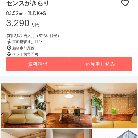
センスがきらり
83.52㎡
2LDK+S
・
3,290
万円
92,872 円／月（支払い目安）
東船橋駅徒歩11分
船橋市前原西
ペット飼育不可
資料請求
内見申し込み