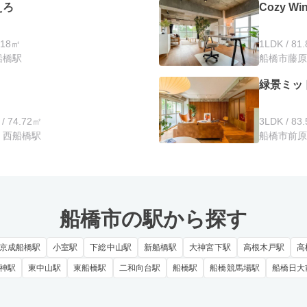
えろ
Cozy Wi
.18㎡
1LDK / 81
船橋駅
船橋市藤原 
緑景ミッ
 74.72㎡
3LDK / 83
/ 西船橋駅
船橋市前原西
船橋市の駅から探す
京成船橋駅
小室駅
下総中山駅
新船橋駅
大神宮下駅
高根木戸駅
高
神駅
東中山駅
東船橋駅
二和向台駅
船橋駅
船橋競馬場駅
船橋日大