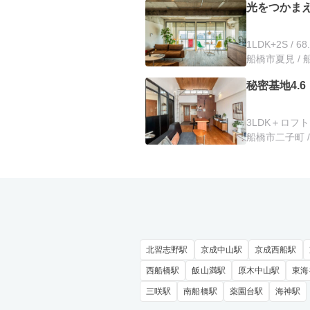
光をつかま
1LDK+2S / 68
船橋市夏見 / 
秘密基地4.6
3LDK＋ロフト /
船橋市二子町 
北習志野駅
京成中山駅
京成西船駅
西船橋駅
飯山満駅
原木中山駅
東海
三咲駅
南船橋駅
薬園台駅
海神駅