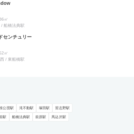
ndow
.86㎡
/ 船橋法典駅
ドセンチュリー
.52㎡
 / 東船橋駅
根公団駅
滝不動駅
塚田駅
習志野駅
前駅
船橋法典駅
前原駅
馬込沢駅