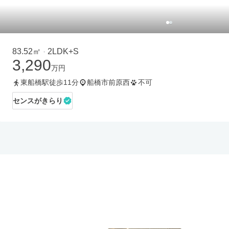
83.52㎡
2LDK+S
・
3,290
万円
東船橋駅徒歩11分
船橋市前原西
不可
センスがきらり