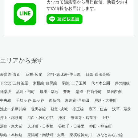
カウカモ編集部から毎日配信。新着やおす
すめ情報をお届けします。
エリアから探す
表参道･青山
麻布･広尾
渋谷･恵比寿･中目黒
目黒･白金高輪
下北沢･三軒茶屋
東横線･目黒線
駒沢･二子玉川
代々木公園
井の頭線
神楽坂
品川・田町
銀座・築地
豊洲
清澄・門前仲町
皇居西側
中央線
千駄ヶ谷･四ッ谷
西新宿
東新宿･早稲田
戸越・大井町
池上・多摩川線
世田谷線
経堂･成城
京王線
森下・住吉
浅草・蔵前
押上・錦糸町
目白・雑司が谷
池袋
護国寺・茗荷谷
上野
湯島・東大前
人形町・日本橋
谷根千・日暮里
神田・神保町
駒込・本駒込
東陽町・南砂町・大島
東横線神奈川
みなとみらい線