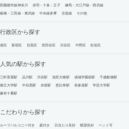
田園都市線神奈川
赤羽・十条・王子
練馬・大江戸線・西武線
板橋・三田線・東武線
中央線多摩
京急線
その他
行政区から探す
港区
新宿区
目黒区
世田谷区
渋谷区
中野区
杉並区
人気の駅から探す
三軒茶屋駅
品川駅
渋谷駅
池尻大橋駅
成城学園前駅
千歳船橋駅
都立大学駅
中目黒駅
赤坂駅
恵比寿駅
表参道駅
学芸大学駅
麻布十番駅
こだわりから探す
ルーフバルコニー付き
庭付き
日当たり良好
眺望良好
ペット可