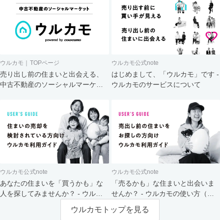
ウルカモ｜TOPページ
ウルカモ公式note
売り出し前の住まいと出会える、
はじめまして、「ウルカモ」です -
中古不動産のソーシャルマーケッ
ウルカモのサービスについて
ト
ウルカモ公式note
ウルカモ公式note
あなたの住まいを「買うかも」な
「売るかも」な住まいと出会いま
人を探してみませんか？ - ウルカ
せんか？ - ウルカモの使い方（買
モの使い方（売主さま向け）
主さま向け）
ウルカモトップを見る