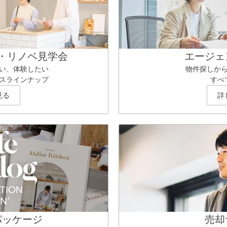
・リノベ見学会
エージェ
い、体験したい
物件探しか
スラインナップ
すべ
見る
詳
パッケージ
売却