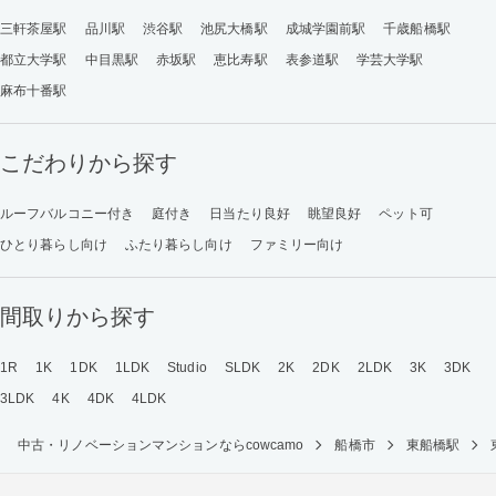
三軒茶屋駅
品川駅
渋谷駅
池尻大橋駅
成城学園前駅
千歳船橋駅
都立大学駅
中目黒駅
赤坂駅
恵比寿駅
表参道駅
学芸大学駅
麻布十番駅
こだわりから探す
ルーフバルコニー付き
庭付き
日当たり良好
眺望良好
ペット可
ひとり暮らし向け
ふたり暮らし向け
ファミリー向け
間取りから探す
1R
1K
1DK
1LDK
Studio
SLDK
2K
2DK
2LDK
3K
3DK
3LDK
4K
4DK
4LDK
中古・リノベーションマンションならcowcamo
船橋市
東船橋駅