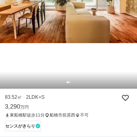
83.52㎡
2LDK+S
・
3,290
万円
東船橋駅徒歩11分
船橋市前原西
不可
センスがきらり