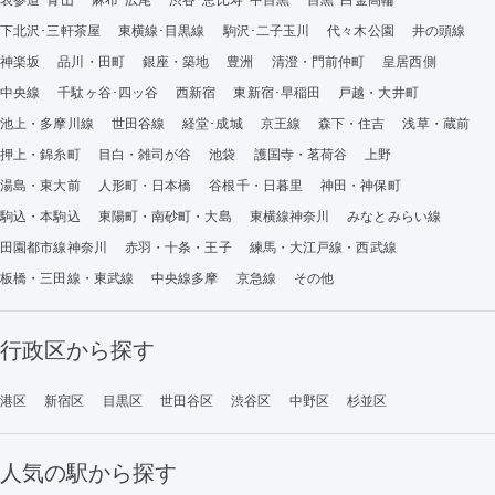
下北沢･三軒茶屋
東横線･目黒線
駒沢･二子玉川
代々木公園
井の頭線
神楽坂
品川・田町
銀座・築地
豊洲
清澄・門前仲町
皇居西側
中央線
千駄ヶ谷･四ッ谷
西新宿
東新宿･早稲田
戸越・大井町
池上・多摩川線
世田谷線
経堂･成城
京王線
森下・住吉
浅草・蔵前
押上・錦糸町
目白・雑司が谷
池袋
護国寺・茗荷谷
上野
湯島・東大前
人形町・日本橋
谷根千・日暮里
神田・神保町
駒込・本駒込
東陽町・南砂町・大島
東横線神奈川
みなとみらい線
田園都市線神奈川
赤羽・十条・王子
練馬・大江戸線・西武線
板橋・三田線・東武線
中央線多摩
京急線
その他
行政区から探す
港区
新宿区
目黒区
世田谷区
渋谷区
中野区
杉並区
人気の駅から探す