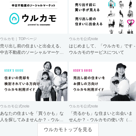
ウルカモ｜TOPページ
ウルカモ公式note
売り出し前の住まいと出会える、
はじめまして、「ウルカモ」です -
中古不動産のソーシャルマーケッ
ウルカモのサービスについて
ト
ウルカモ公式note
ウルカモ公式note
あなたの住まいを「買うかも」な
「売るかも」な住まいと出会いま
人を探してみませんか？ - ウルカ
せんか？ - ウルカモの使い方（買
モの使い方（売主さま向け）
主さま向け）
ウルカモトップを見る