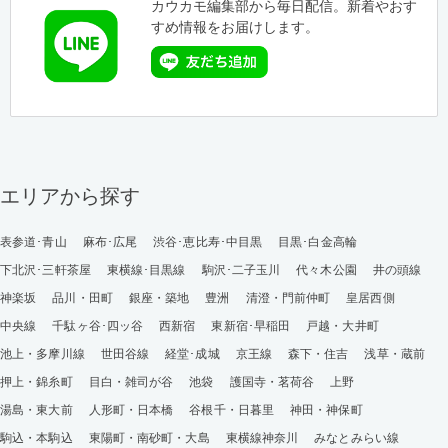
カウカモ編集部から毎日配信。新着やおす
すめ情報をお届けします。
エリアから探す
表参道･青山
麻布･広尾
渋谷･恵比寿･中目黒
目黒･白金高輪
下北沢･三軒茶屋
東横線･目黒線
駒沢･二子玉川
代々木公園
井の頭線
神楽坂
品川・田町
銀座・築地
豊洲
清澄・門前仲町
皇居西側
中央線
千駄ヶ谷･四ッ谷
西新宿
東新宿･早稲田
戸越・大井町
池上・多摩川線
世田谷線
経堂･成城
京王線
森下・住吉
浅草・蔵前
押上・錦糸町
目白・雑司が谷
池袋
護国寺・茗荷谷
上野
湯島・東大前
人形町・日本橋
谷根千・日暮里
神田・神保町
駒込・本駒込
東陽町・南砂町・大島
東横線神奈川
みなとみらい線