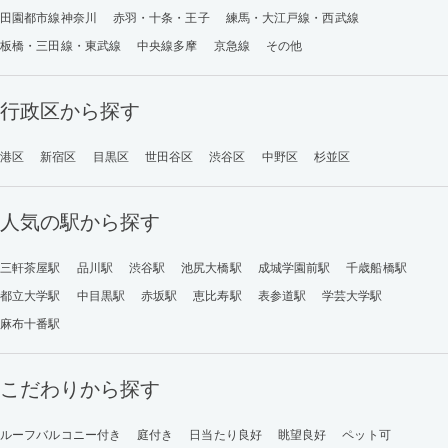
田園都市線神奈川
赤羽・十条・王子
練馬・大江戸線・西武線
板橋・三田線・東武線
中央線多摩
京急線
その他
行政区から探す
港区
新宿区
目黒区
世田谷区
渋谷区
中野区
杉並区
人気の駅から探す
三軒茶屋駅
品川駅
渋谷駅
池尻大橋駅
成城学園前駅
千歳船橋駅
都立大学駅
中目黒駅
赤坂駅
恵比寿駅
表参道駅
学芸大学駅
麻布十番駅
こだわりから探す
ルーフバルコニー付き
庭付き
日当たり良好
眺望良好
ペット可