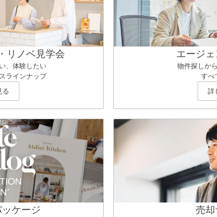
・リノベ見学会
エージェ
い、体験したい
物件探しか
スラインナップ
すべ
見る
詳
パッケージ
売却