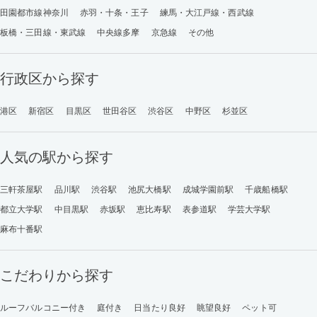
田園都市線神奈川
赤羽・十条・王子
練馬・大江戸線・西武線
板橋・三田線・東武線
中央線多摩
京急線
その他
行政区から探す
港区
新宿区
目黒区
世田谷区
渋谷区
中野区
杉並区
人気の駅から探す
三軒茶屋駅
品川駅
渋谷駅
池尻大橋駅
成城学園前駅
千歳船橋駅
都立大学駅
中目黒駅
赤坂駅
恵比寿駅
表参道駅
学芸大学駅
麻布十番駅
こだわりから探す
ルーフバルコニー付き
庭付き
日当たり良好
眺望良好
ペット可