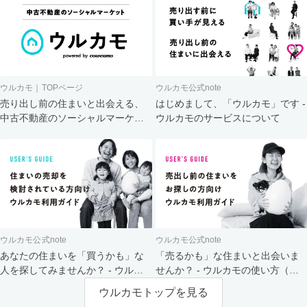
ウルカモ｜TOPページ
ウルカモ公式note
売り出し前の住まいと出会える、
はじめまして、「ウルカモ」です -
中古不動産のソーシャルマーケッ
ウルカモのサービスについて
ト
ウルカモ公式note
ウルカモ公式note
あなたの住まいを「買うかも」な
「売るかも」な住まいと出会いま
人を探してみませんか？ - ウルカ
せんか？ - ウルカモの使い方（買
モの使い方（売主さま向け）
主さま向け）
ウルカモトップを見る