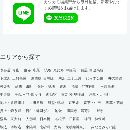
カウカモ編集部から毎日配信。新着やおす
すめ情報をお届けします。
エリアから探す
表参道･青山
麻布･広尾
渋谷･恵比寿･中目黒
目黒･白金高輪
下北沢･三軒茶屋
東横線･目黒線
駒沢･二子玉川
代々木公園
井の頭線
神楽坂
品川・田町
銀座・築地
豊洲
清澄・門前仲町
皇居西側
中央線
千駄ヶ谷･四ッ谷
西新宿
東新宿･早稲田
戸越・大井町
池上・多摩川線
世田谷線
経堂･成城
京王線
森下・住吉
浅草・蔵前
押上・錦糸町
目白・雑司が谷
池袋
護国寺・茗荷谷
上野
湯島・東大前
人形町・日本橋
谷根千・日暮里
神田・神保町
駒込・本駒込
東陽町・南砂町・大島
東横線神奈川
みなとみらい線