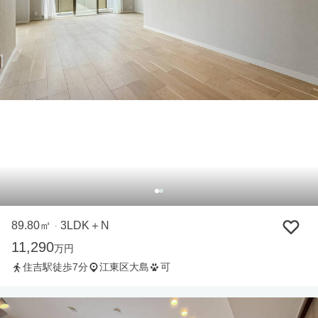
89.80㎡
3LDK＋N
・
11,290
万円
住吉駅徒歩7分
江東区大島
可