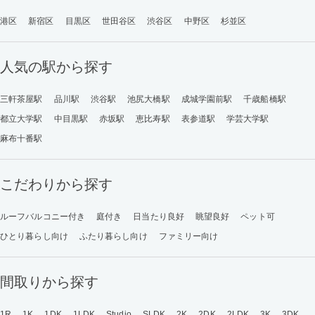
港区
新宿区
目黒区
世田谷区
渋谷区
中野区
杉並区
人気の駅から探す
三軒茶屋駅
品川駅
渋谷駅
池尻大橋駅
成城学園前駅
千歳船橋駅
都立大学駅
中目黒駅
赤坂駅
恵比寿駅
表参道駅
学芸大学駅
麻布十番駅
こだわりから探す
ルーフバルコニー付き
庭付き
日当たり良好
眺望良好
ペット可
ひとり暮らし向け
ふたり暮らし向け
ファミリー向け
間取りから探す
1R
1K
1DK
1LDK
Studio
SLDK
2K
2DK
2LDK
3K
3DK