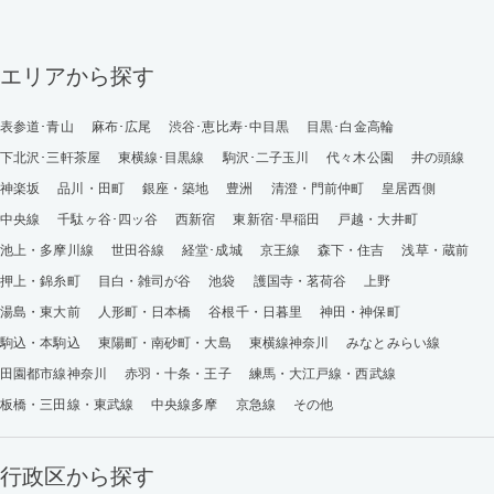
エリアから探す
表参道･青山
麻布･広尾
渋谷･恵比寿･中目黒
目黒･白金高輪
下北沢･三軒茶屋
東横線･目黒線
駒沢･二子玉川
代々木公園
井の頭線
神楽坂
品川・田町
銀座・築地
豊洲
清澄・門前仲町
皇居西側
中央線
千駄ヶ谷･四ッ谷
西新宿
東新宿･早稲田
戸越・大井町
池上・多摩川線
世田谷線
経堂･成城
京王線
森下・住吉
浅草・蔵前
押上・錦糸町
目白・雑司が谷
池袋
護国寺・茗荷谷
上野
湯島・東大前
人形町・日本橋
谷根千・日暮里
神田・神保町
駒込・本駒込
東陽町・南砂町・大島
東横線神奈川
みなとみらい線
田園都市線神奈川
赤羽・十条・王子
練馬・大江戸線・西武線
板橋・三田線・東武線
中央線多摩
京急線
その他
行政区から探す