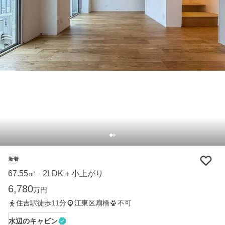
新着
67.55㎡
2LDK＋小上がり
・
6,780
万円
住吉駅徒歩11分
江東区扇橋
不可
水辺のキャビン