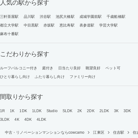
人気の駅から探す
三軒茶屋駅
品川駅
渋谷駅
池尻大橋駅
成城学園前駅
千歳船橋駅
都立大学駅
中目黒駅
赤坂駅
恵比寿駅
表参道駅
学芸大学駅
麻布十番駅
こだわりから探す
ルーフバルコニー付き
庭付き
日当たり良好
眺望良好
ペット可
ひとり暮らし向け
ふたり暮らし向け
ファミリー向け
間取りから探す
1R
1K
1DK
1LDK
Studio
SLDK
2K
2DK
2LDK
3K
3DK
3LDK
4K
4DK
4LDK
中古・リノベーションマンションならcowcamo
江東区
住吉駅
住