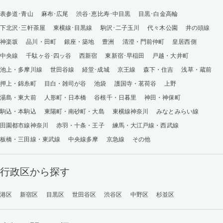
表参道･青山
麻布･広尾
渋谷･恵比寿･中目黒
目黒･白金高輪
下北沢･三軒茶屋
東横線･目黒線
駒沢･二子玉川
代々木公園
井の頭線
神楽坂
品川・田町
銀座・築地
豊洲
清澄・門前仲町
皇居西側
中央線
千駄ヶ谷･四ッ谷
西新宿
東新宿･早稲田
戸越・大井町
池上・多摩川線
世田谷線
経堂･成城
京王線
森下・住吉
浅草・蔵前
押上・錦糸町
目白・雑司が谷
池袋
護国寺・茗荷谷
上野
湯島・東大前
人形町・日本橋
谷根千・日暮里
神田・神保町
駒込・本駒込
東陽町・南砂町・大島
東横線神奈川
みなとみらい線
田園都市線神奈川
赤羽・十条・王子
練馬・大江戸線・西武線
板橋・三田線・東武線
中央線多摩
京急線
その他
行政区から探す
港区
新宿区
目黒区
世田谷区
渋谷区
中野区
杉並区