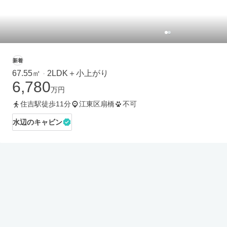
新着
67.55㎡
2LDK＋小上がり
・
6,780
万円
住吉駅徒歩11分
江東区扇橋
不可
水辺のキャビン