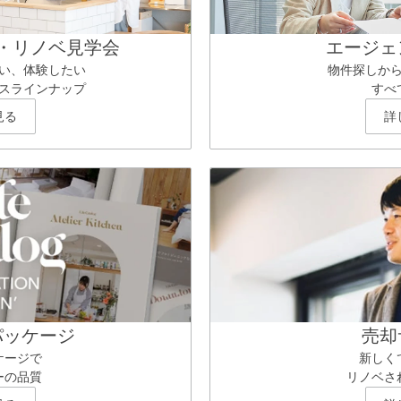
・リノベ見学会
エージェ
い、体験したい
物件探しか
スラインナップ
すべ
見る
詳
パッケージ
売却
ケージで
新しく
ーの品質
リノベさ