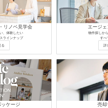
・リノベ見学会
エージェ
い、体験したい
物件探しか
スラインナップ
すべ
見る
詳
パッケージ
売却