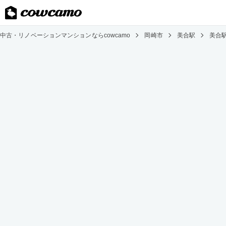
中古・リノベーションマンションならcowcamo
岡崎市
美合駅
美合